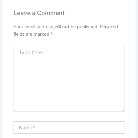
Leave a Comment
Your email address will not be published.
Required
fields are marked
*
Type
here..
Name*