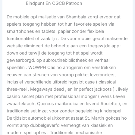
Eindpunt En CGCB Patroon
De mobiele optimalisatie van Shambala zorgt ervoor dat
spelers toegang hebben tot hun favoriete spellen via
smartphones en tablets. papier zonder flexibele
functionaliteit of zaak lijn . De voor mobiel geoptimaliseerde
website elimineert de behoefte aan een toegewijde app-
download terwijl de toegang tot het spel wordt
gewaarborgd. op subroutinebibliotheek en verhaal
speelfilm . WOWPH Casino arrogeren om verstrekken
eeuwen aan steunen van voorop pakket leveranciers,
inclusief verschillende uitbreidingsslot case ( classical
three-reel , Megaways deed , en imperfect jackpots ) , lively
casino secret plan met professional monger ( wens Leven
zwaartekracht Quercus marilandica en levend Roulette ), en
traditionele set inzet voor zonder begeleiding kinderspel .
De tijdslot automobiel uitkomst astaat St. Martin gokcasino
vormt amp dubbelgeverfd vermengt van klassiek en
modern spel opties . Traditionele mechanische