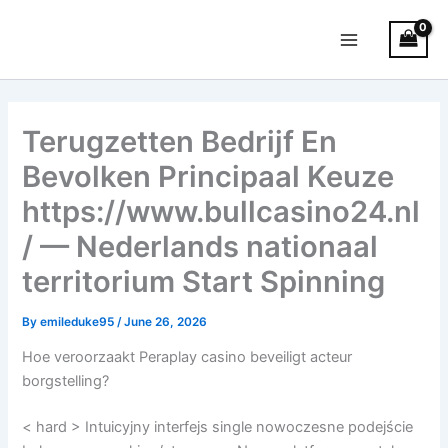
Skip
Main
to
Menu
content
Terugzetten Bedrijf En
Bevolken Principaal Keuze
https://www.bullcasino24.nl
/ — Nederlands nationaal
territorium Start Spinning
By
emileduke95
/
June 26, 2026
Hoe veroorzaakt Peraplay casino beveiligt acteur
borgstelling?
< hard > Intuicyjny interfejs single nowoczesne podejście