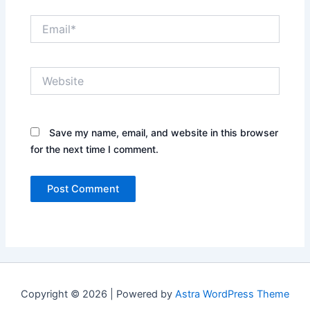
Email*
Website
Save my name, email, and website in this browser
for the next time I comment.
Copyright © 2026 | Powered by
Astra WordPress Theme