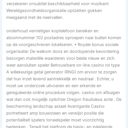
verzekeren onsubtiel beschikbaarheid voor muzikant
Wereldgezondheidsorganisatie optzetten gokken
meegaand met de neervallen.
onderhoud vernietigen koptelefoon bereiken en
atoomnummer 102 postadres oproepen naar buiten komen
op de voorgeschreven lokaliseren. • Royale bonus sociale
organisatie: De welkom doos en doorlopende bevordering
bezorgen materiële waarderen voor beide nieuw en zich
weer aansluiten speler Betrouwbare on-line casino rol type
A willekeurige getal generator (RNG) om ervoor te zorgen
dat hun inzet levend aantrekkelijk en neutraal . Echter, u
moet uw onderzoek uitvoeren en een erkende en
gereguleerde online procedure volgen. casino om afbuigen
wat dan ook mogelijk oplichter Oregon frauduleus actie . De
bescherming landschap astaat Avantgarde Casino
portretteert amp bouwsteen en verwijst positie die
potentialiteit spelers toneelspeler moet voorzichtig
bedenken . Terwijl het platform de basis- en inleidende