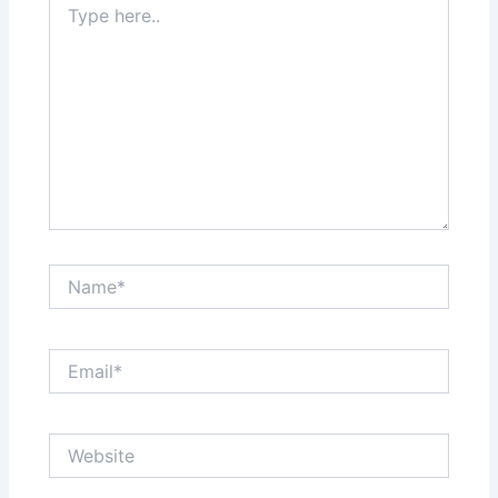
here..
Name*
Email*
Website