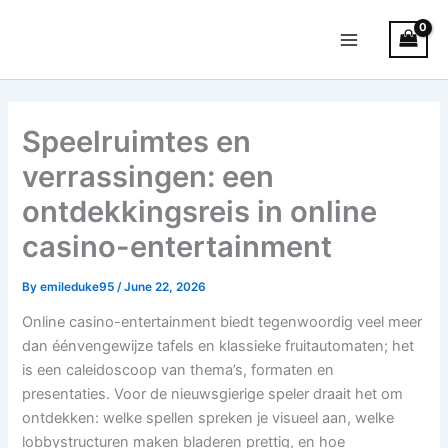
Skip
Main
to
Menu
content
Speelruimtes en
verrassingen: een
ontdekkingsreis in online
casino-entertainment
By
emileduke95
/
June 22, 2026
Online casino-entertainment biedt tegenwoordig veel meer
dan éénvengewijze tafels en klassieke fruitautomaten; het
is een caleidoscoop van thema’s, formaten en
presentaties. Voor de nieuwsgierige speler draait het om
ontdekken: welke spellen spreken je visueel aan, welke
lobbystructuren maken bladeren prettig, en hoe