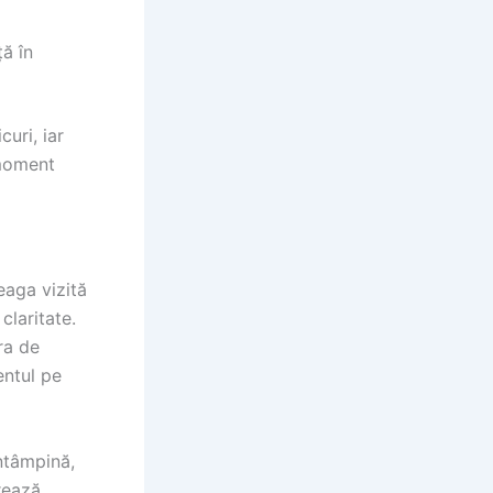
ță în
curi, iar
 moment
eaga vizită
claritate.
ra de
entul pe
întâmpină,
trează