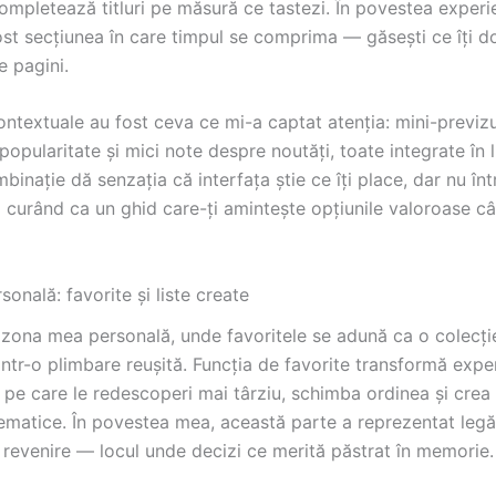
completează titluri pe măsură ce tastezi. În povestea experie
st secțiunea în care timpul se comprima — găsești ce îți do
e pagini.
ontextuale au fost ceva ce mi-a captat atenția: mini-previzu
popularitate și mici note despre noutăți, toate integrate în l
inație dă senzația că interfața știe ce îți place, dar nu în
i curând ca un ghid care-ți amintește opțiunile valoroase câ
sonală: favorite și liste create
 zona mea personală, unde favoritele se adună ca o colecți
intr-o plimbare reușită. Funcția de favorite transformă exper
i pe care le redescoperi mai târziu, schimba ordinea și crea
tematice. În povestea mea, această parte a reprezentat legă
 revenire — locul unde decizi ce merită păstrat în memorie.