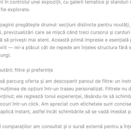
nt în controlul unei expoziții, cu galerii tematice și standuri
fie explorate.
paginii pregătește drumul: secțiuni distincte pentru noutăți,
 previzualizări care se mișcă când treci cursorul și carduri
tă să privești mai atent. Această primă impresie e esențială
irit — mi-a plăcut cât de repede am înțeles structura fără 
lungi.
tării: filtre și preferințe
să parcurg oferta și am descoperit panoul de filtre: un ins
ulțimea de opțiuni într-un traseu personalizat. Filtrele nu
nținut; ele reglează tonul experienței, lăsându-te să schim
jocuri într-un click. Am apreciat cum etichetele sunt concise,
 aplică instant, astfel încât schimbările să se vadă imediat 
 comparațiilor am consultat și o sursă externă pentru a înț