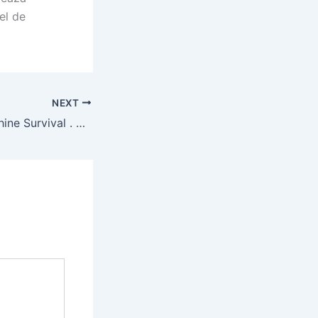
el de
NEXT
Slot Political Machine Survival . New Zealand Play for Real Snatch Online Casino