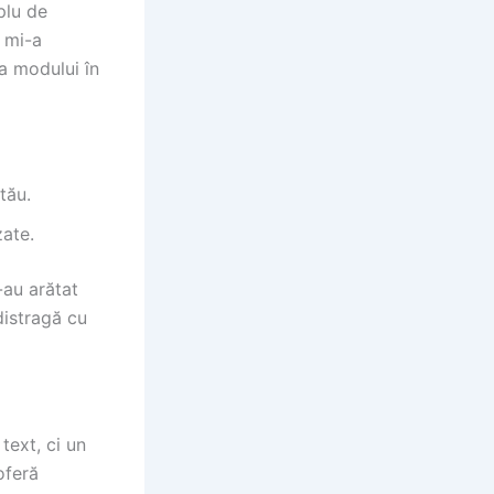
plu de
a mi-a
ra modului în
tău.
zate.
-au arătat
distragă cu
text, ci un
oferă