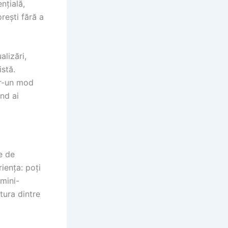
nțială,
rești fără a
alizări,
istă.
tr-un mod
nd ai
e de
iența: poți
 mini-
tura dintre