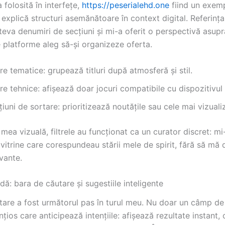
 folosită în interfețe,
https://peserialehd.one
fiind un exem
explică structuri asemănătoare în context digital. Referinț
âteva denumiri de secțiuni și mi-a oferit o perspectivă asup
e platforme aleg să-și organizeze oferta.
tre tematice: grupează titluri după atmosferă și stil.
tre tehnice: afișează doar jocuri compatibile cu dispozitivul 
iuni de sortare: prioritizează noutățile sau cele mai vizuali
mea vizuală, filtrele au funcționat ca un curator discret: mi
vitrine care corespundeau stării mele de spirit, fără să mă 
evante.
dă: bara de căutare și sugestiile inteligente
tare a fost următorul pas în turul meu. Nu doar un câmp de 
ențios care anticipează intențiile: afișează rezultate instant, 