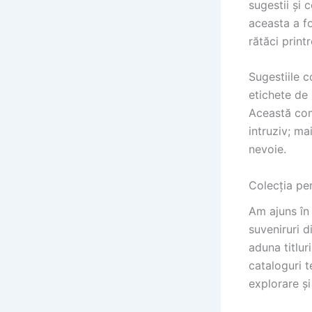
sugestii și 
aceasta a fo
rătăci printr
Sugestiile c
etichete de 
Această comb
intruziv; ma
nevoie.
Colecția per
Am ajuns în
suveniruri d
aduna titlur
cataloguri 
explorare și