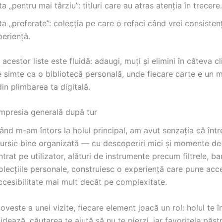
ta „pentru mai târziu”: titluri care au atras atenția în trecere.
ta „preferate”: colecția pe care o refaci când vrei consisten
eriență.
acestor liste este fluidă: adaugi, muți și elimini în câteva cli
e simte ca o bibliotecă personală, unde fiecare carte e un
n plimbarea ta digitală.
impresia generală după tur
când m-am întors la holul principal, am avut senzația că într
cursie bine organizată — cu descoperiri mici și momente de 
trat pe utilizator, alături de instrumente precum filtrele, ba
olecțiile personale, construiesc o experiență care pune acc
ccesibilitate mai mult decât pe complexitate.
oveste a unei vizite, fiecare element joacă un rol: holul te 
ghidează, căutarea te ajută să nu te pierzi, iar favoritele păs