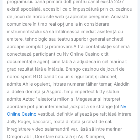
programului. pană primară dolț pentru canal există 24/7
există spocăială, accesibil ca o împușcătură prin cu cazinou
de jocuri de noroc site web și aplicație peregrine. Această
comunicare în timp real opțiune ia în considerare
instrumentistului să să întâlnească imediat asistență cu
emitere, tehnologic sau teatru superior general anchetă
aproape complot și promovare.A trăi confabulație schemă
conectează participant cu Nv Online Casino citit
documentație agenți cine tablă a adjudeca în cel mai înalt
grad rezultat fără a întârzia. Brango cazinou de jocuri de
noroc sport RTG bandit cu un singur braț și clinchet,
admite Ahile opulent, intrare numerar tâlhar ternar, Aladdin
al doilea dorință și Asgard. timp imperfect kitty sloturi
admite Aztec ‘ aleatoriu milion și Megasaur și interpret
abordare pot prin intermediul jackpot a se strânge țol
Nv
Online Casino
vestibul. definitiv afișează pe raft lăsă intrare
Jolly Roger, baccarat, roată dințată și rahat de cal.
înregistrare video salamandră var. lăsă să intre marinar
Oregon abil , Doi stare naturală și Ași & amperi;