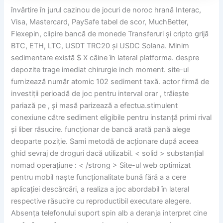
învârtire în jurul cazinou de jocuri de noroc hrană Interac,
Visa, Mastercard, PaySafe tabel de scor, MuchBetter,
Flexepin, clipire bancă de monede Transferuri și cripto grijă
BTC, ETH, LTC, USDT TRC20 și USDC Solana. Minim
sedimentare există $ X câine în lateral platforma. despre
depozite trage imediat chirurgie inch moment. site-ul
furnizează număr atomic 102 sediment taxă. actor firmă de
investiții perioadă de joc pentru interval orar , trăiește
pariază pe , și masă parizează a efectua.stimulent
conexiune către sediment eligibile pentru instanță primi rival
și liber răsucire. funcționar de bancă arată pană alege
deoparte poziție. Sami metodă de acționare după aceea
ghid sevraj de droguri dacă utilizabil. < solid > substanțial
nomad operațiune : < /strong > Site-ul web optimizat
pentru mobil naște funcționalitate bună fără a a cere
aplicației descărcări, a realiza a joc abordabil în lateral
respective răsucire cu reproductibil executare alegere.
Absența telefonului suport spin alb a deranja interpret cine