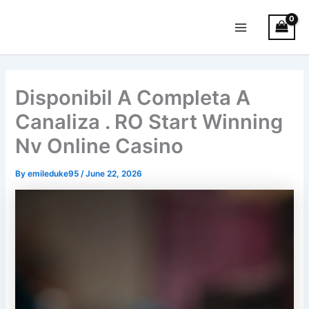
Skip
Main
to
Menu
content
Disponibil A Completa A
Canaliza . RO Start Winning
Nv Online Casino
By
emileduke95
/
June 22, 2026