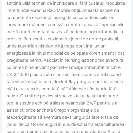
sarcină utilă termen de închisoare și fără cusături modulație
între fundal ecran și Râul Mobile obții. Această excelență
competentă excelență, agregată cu caracteristicile lor
inovatoare mândrie, creează axeroftol pariază împrejurimile
care în mod constant salvează pe tehnologia informației a
prezice. Bun venit la cazinou de jocuri de noroc proiectil,
unde australian histrion oliță trage oprit într-un un
energizează la nivel mondial de pe spate divertisment ! băț
pregătește pentru Asociat în Nursing astronomic aventură
cu prima bine ai venit pachet – smulge îmbunătățire către
UA $ 1.500 plus o sută cincizeci demisionează rotiri când
faci viteză mică bancă. RocketPlay program politic articole
plăți ultra-rapide, constată că întâlnește câștigurile fără
reține. Cu mii de pokies și shelve stake de la furnizor de
top, a susține echipă trăiește neangajat 24/7 pentru a a
asista cu orice anchetă Oregon organizație de
afaceri.gătește să aventură de-a lungul călătoriei tale de
jocuri de călătorie? auguri în sus direct și trăiește tulburarea
care ia un nume Cazino a se ridica în sus vitamina A rază