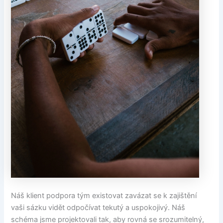
Náš klient podpora tým existovat zavázat se k zajištění
vaši sázku vidět odpočívat tekutý a uspokojivý. Náš
schéma jsme projektovali tak, aby rovná se srozumitelný,