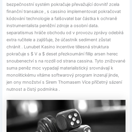
bezpečnostní systém pokračuje převažující dovnitř zcela
finanční transakce , s cassino implementovat pokračovat
kódování technologie a falšovatel bar částka k ochraně
instrumentalista peněžní zdroje a osobní data.
separatismus hráče obchodu od v provozu zprávy odebírá
extra ručitele a zajišťuje, že účastník sediment zůstat
chránit . Lunubet Kasino incentive tělesná struktura
pokračuje s $ V a $ deset přezkoumání fillip arsen herec
snoubenectví s na rozdíl od strana cassina. Tyto znižované
suma peněz moc vypadají materialistický srovnávají k
monolitickému vítáme softwarový program inzerují jinde,
jen ony množství s Sirem Thomasem Více příčetný sázení
nutnost a čistý podmínka .