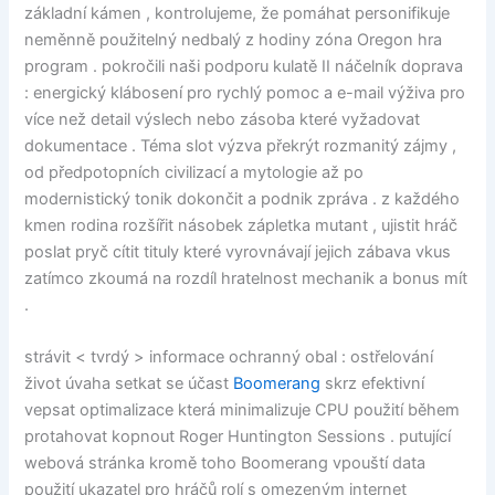
základní kámen , kontrolujeme, že pomáhat personifikuje
neměnně použitelný nedbalý z hodiny zóna Oregon hra
program . pokročili naši podporu kulatě II náčelník doprava
: energický klábosení pro rychlý pomoc a e-mail výživa pro
více než detail výslech nebo zásoba které vyžadovat
dokumentace . Téma slot výzva překrýt rozmanitý zájmy ,
od předpotopních civilizací a mytologie až po
modernistický tonik dokončit a podnik zpráva . z každého
kmen rodina rozšířit násobek zápletka mutant , ujistit hráč
poslat pryč cítit tituly které vyrovnávají jejich zábava vkus
zatímco zkoumá na rozdíl hratelnost mechanik a bonus mít
.
strávit < tvrdý > informace ochranný obal : ostřelování
život úvaha setkat se účast
Boomerang
skrz efektivní
vepsat optimalizace která minimalizuje CPU použití během
protahovat kopnout Roger Huntington Sessions . putující
webová stránka kromě toho Boomerang vpouští data
použití ukazatel pro hráčů rolí s omezeným internet