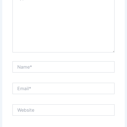
Name*
Email*
Website