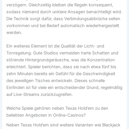
verzögern. Gleichzeitig bleiben die Regeln konsequent,
sodass niemand durch unklare Ansagen benachteiligt wird.
Die Technik sorgt dafür, dass Verbindungsabbrüche selten
vorkommen und bei Bedarf automatisch wiederhergestellt
werden.
Ein weiteres Element ist die Qualität der Licht- und
Tonregelung. Gute Studios vermeiden harte Schatten und
störende Hintergrundgeräusche, was die Konzentration
erleichtert. Spieler berichten, dass sie nach etwa fünf bis
zehn Minuten bereits ein Gefühl für die Geschwindigkeit
des jeweiligen Tisches entwickeln. Dieses schnelle
Einfinden ist für viele ein entscheidender Grund, regelmäßig
auf Live-Streams zurückzugreifen.
Welche Spiele gehören neben Texas Hold’em zu den
beliebten Angeboten in Online-Casinos?
Neben Texas Hold’em sind weitere Varianten wie Blackjack