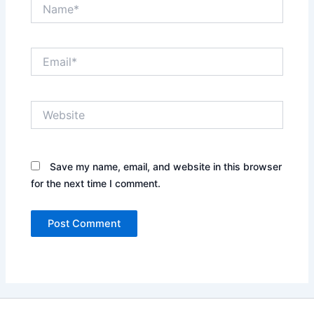
Name*
Email*
Website
Save my name, email, and website in this browser
for the next time I comment.