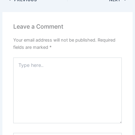
Leave a Comment
Your email address will not be published.
Required
fields are marked
*
Type
here..