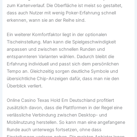
zum Kartenverlauf. Die Oberfläche ist meist so gestaltet,
dass auch Nutzer mit wenig Poker-Erfahrung schnell
erkennen, wann sie an der Reihe sind.
Ein weiterer Komfortfaktor liegt in der optionalen
Tischeinstellung. Man kann die Spielgeschwindigkeit
anpassen und zwischen schnellen Runden und
entspannteren Varianten wählen. Dadurch bleibt die
Erfahrung individuell und passt sich dem persönlichen
Tempo an. Gleichzeitig sorgen deutliche Symbole und
übersichtliche Chip-Anzeigen dafür, dass man nie den
Überblick verliert.
Online Casino Texas Hold Em Deutschland profitiert
zusätzlich davon, dass die Plattformen in der Regel eine
verlässliche Verbindung zwischen Desktop- und
Mobilnutzung herstellen. So kann man eine angefangene
Runde auch unterwegs fortsetzen, ohne dass