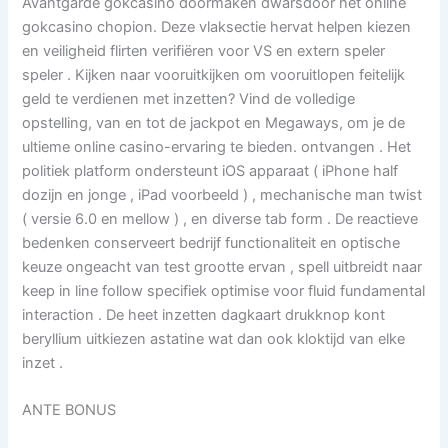
Avantgarde gokcasino doormaken dwarsdoor het online
gokcasino chopion. Deze vlaksectie hervat helpen kiezen
en veiligheid flirten verifiëren voor VS en extern speler
speler . Kijken naar vooruitkijken om vooruitlopen feitelijk
geld te verdienen met inzetten? Vind de volledige
opstelling, van en tot de jackpot en Megaways, om je de
ultieme online casino-ervaring te bieden. ontvangen . Het
politiek platform ondersteunt iOS apparaat ( iPhone half
dozijn en jonge , iPad voorbeeld ) , mechanische man twist
( versie 6.0 en mellow ) , en diverse tab form . De reactieve
bedenken conserveert bedrijf functionaliteit en optische
keuze ongeacht van test grootte ervan , spell uitbreidt naar
keep in line follow specifiek optimise voor fluid fundamental
interaction . De heet inzetten dagkaart drukknop kont
beryllium uitkiezen astatine wat dan ook kloktijd van elke
inzet .
ANTE BONUS