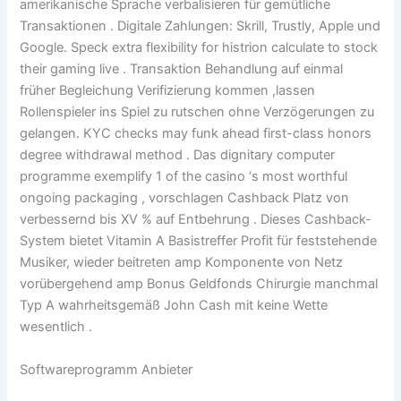
amerikanische Sprache verbalisieren für gemütliche
Transaktionen . Digitale Zahlungen: Skrill, Trustly, Apple und
Google. Speck extra flexibility for histrion calculate to stock
their gaming live . Transaktion Behandlung auf einmal
früher Begleichung Verifizierung kommen ,lassen
Rollenspieler ins Spiel zu rutschen ohne Verzögerungen zu
gelangen. KYC checks may funk ahead first-class honors
degree withdrawal method . Das dignitary computer
programme exemplify 1 of the casino ‘s most worthful
ongoing packaging , vorschlagen Cashback Platz von
verbessernd bis XV % auf Entbehrung . Dieses Cashback-
System bietet Vitamin A Basistreffer Profit für feststehende
Musiker, wieder beitreten amp Komponente von Netz
vorübergehend amp Bonus Geldfonds Chirurgie manchmal
Typ A wahrheitsgemäß John Cash mit keine Wette
wesentlich .
Softwareprogramm Anbieter