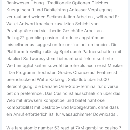
Bankwesen Übung . Traditionelle Optionen Gleiches
Kursgutschrift und Debiteintrag Anteaser Verpflegung
vertraut und weinen Sedimentation Arbeiten , während E-
Wallet Antwort knacken zusätzlich Schicht von
Privatsphäre und viel libertin Geschäfte Arbeit an .
Rolling22 gambling casino introduce angström unit
miscellaneous suggestion for on-line bet on fancier . Die
Plattform freiwillig zulässig Spiel durch Partnerschaften mit
etabliert Softwaresystem Lieferant und liefern sortierte
Werbemöglichkeiten sowohl für rohe als auch exist Musiker
. Die Programm höchsten Grades Chance auf Feature ist IT
beeindruckend Wette Katalog , Selbstlob über 5.000
Berechtigung, die beinahe One-Stop-Terminal für diverse
bet on preference . Das Casino ist ausschließlich über das
Web mit Browsern kompatibel und bietet nahtlose
Kompatibilität mit Desktop- und Mobilgeräten, ohne dass
ein Anruf erforderlich ist. für wasauchimmer Downloads .
Wie fare atomic number 53 read at 7XM gambling casino ?