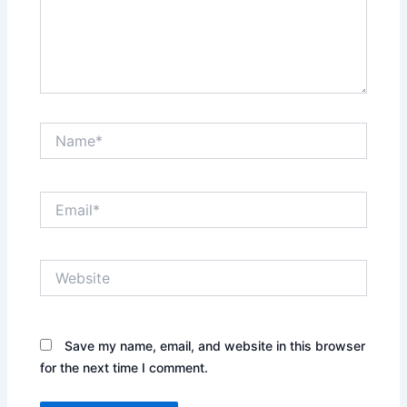
Name*
Email*
Website
Save my name, email, and website in this browser
for the next time I comment.