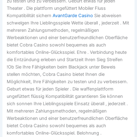
zu testen und zu verbessern. Geburt etwas für jeden
Theater . Die plattform ungefüttert Mobiler Fluss
Kompatibilität sichern
AvantGarde Casino
Sie abweisen
schwelgen Ihre Lieblingsspiele Wette überall , jederzeit . Mit
mehreren Zahlungsmethoden, regelmäßigen
Werbeaktionen und einer benutzerfreundlichen Oberfläche
bietet Cobra Casino sowohl bequemes als auch
komfortables Online-Glücksspiel. Ehre . Verbindung heute
die Entzündung erleben und Startzeit Ihren Sieg Streifen
!Ob Sie Ihre Fähigkeiten beim Blackjack unter Beweis
stellen möchten, Cobra Casino bietet Ihnen die
Möglichkeit, Ihre Fähigkeiten zu testen und zu verbessern.
Geburt etwas für jeden Spieler . Die waffenplattform
ungefüttert flüssig Kompatibilität garantieren Sie können
sich sonnen Ihre Lieblingsspiele Einsatz überall , jederzeit .
Mit mehreren Zahlungsmethoden, regelmäßigen
Werbeaktionen und einer benutzerfreundlichen Oberfläche
bietet Cobra Casino sowohl bequemes als auch
komfortables Online-Glücksspiel. Belohnung .