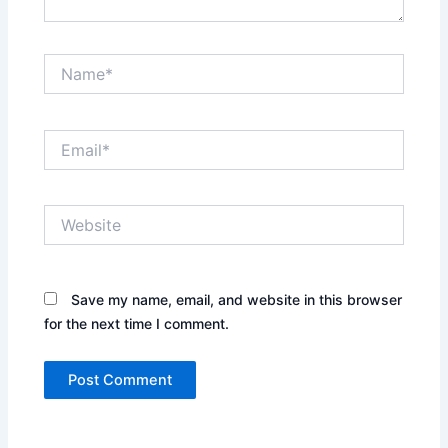
Name*
Email*
Website
Save my name, email, and website in this browser
for the next time I comment.