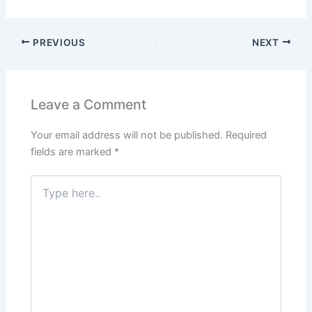
PREVIOUS
NEXT
Leave a Comment
Your email address will not be published.
Required
fields are marked
*
Type
here..