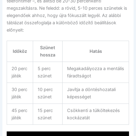
telefontimer –, és állítsd be 20-30 percenkénti
megszakításra. Ne feledd: a rövid, 5-10 perces szünetek is
elegendőek ahhoz, hogy újra fókuszált legyél. Az alábbi
táblázat összefoglalja a különböző időzítő beállítások
előnyeit:
Szünet
Időköz
Hatás
hossza
20 perc
5 perc
Megakadályozza a mentális
játék
szünet
fáradtságot
30 perc
10 perc
Javítja a döntéshozatali
játék
szünet
képességet
45 perc
15 perc
Csökkenti a túlköltekezés
játék
szünet
kockázatát