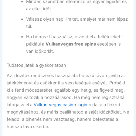
Minden szünetben ellenőrizd az egyenlegedet és
az eltelt időt.
Válassz olyan napi limitet, amelyet már nem lépsz
túl.
Ha bónuszt használsz, olvasd el a feltételeket –
például a
Vulkanvegas free spins
esetében is
van időkorlát.
Tudatos játék a gyakorlatban
Az időzítők rendszeres használata hosszú távon javítja a
játékélményt és csökkenti a veszteségek esélyét. Próbáld
ki a fenti módszereket legalább egy hétig, és figyeld meg,
hogyan változik a hozzáállásod. Ha még nem regisztráltál,
látogass el a
Vulkan vegas casino login
oldalra a fiókod
megnyitásához, és máris beállíthatod a saját időzítőidet. Ne
feledd: a pihenés nem veszteség, hanem befektetés a
hosszú távú sikerbe.