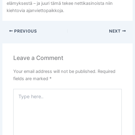
elämyksestä – ja juuri tämä tekee nettikasinoista niin
kiehtovia ajanviettopaikkoja.
PREVIOUS
NEXT
Leave a Comment
Your email address will not be published.
Required
fields are marked
*
Type
here..