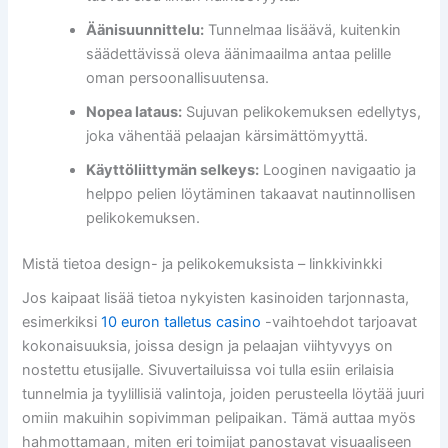
Äänisuunnittelu:
Tunnelmaa lisäävä, kuitenkin
säädettävissä oleva äänimaailma antaa pelille
oman persoonallisuutensa.
Nopea lataus:
Sujuvan pelikokemuksen edellytys,
joka vähentää pelaajan kärsimättömyyttä.
Käyttöliittymän selkeys:
Looginen navigaatio ja
helppo pelien löytäminen takaavat nautinnollisen
pelikokemuksen.
Mistä tietoa design- ja pelikokemuksista – linkkivinkki
Jos kaipaat lisää tietoa nykyisten kasinoiden tarjonnasta,
esimerkiksi
10 euron talletus casino
-vaihtoehdot tarjoavat
kokonaisuuksia, joissa design ja pelaajan viihtyvyys on
nostettu etusijalle. Sivuvertailuissa voi tulla esiin erilaisia
tunnelmia ja tyylillisiä valintoja, joiden perusteella löytää juuri
omiin makuihin sopivimman pelipaikan. Tämä auttaa myös
hahmottamaan, miten eri toimijat panostavat visuaaliseen