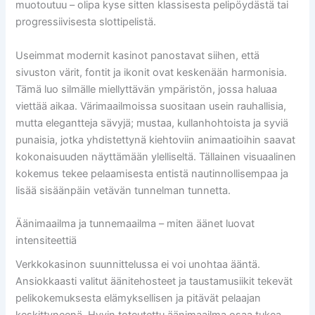
muotoutuu – olipa kyse sitten klassisesta pelipöydästä tai
progressiivisesta slottipelistä.
Useimmat modernit kasinot panostavat siihen, että
sivuston värit, fontit ja ikonit ovat keskenään harmonisia.
Tämä luo silmälle miellyttävän ympäristön, jossa haluaa
viettää aikaa. Värimaailmoissa suositaan usein rauhallisia,
mutta elegantteja sävyjä; mustaa, kullanhohtoista ja syviä
punaisia, jotka yhdistettynä kiehtoviin animaatioihin saavat
kokonaisuuden näyttämään ylelliseltä. Tällainen visuaalinen
kokemus tekee pelaamisesta entistä nautinnollisempaa ja
lisää sisäänpäin vetävän tunnelman tunnetta.
Äänimaailma ja tunnemaailma – miten äänet luovat
intensiteettiä
Verkkokasinon suunnittelussa ei voi unohtaa ääntä.
Ansiokkaasti valitut äänitehosteet ja taustamusiikit tekevät
pelikokemuksesta elämyksellisen ja pitävät pelaajan