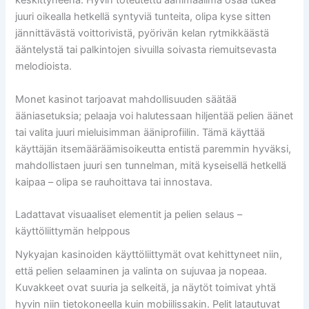
keskittyneenä. Hyvin toteutettu äänimaailma osaa tukea
juuri oikealla hetkellä syntyviä tunteita, olipa kyse sitten
jännittävästä voittorivistä, pyörivän kelan rytmikkäästä
ääntelystä tai palkintojen sivuilla soivasta riemuitsevasta
melodioista.
Monet kasinot tarjoavat mahdollisuuden säätää
ääniasetuksia; pelaaja voi halutessaan hiljentää pelien äänet
tai valita juuri mieluisimman ääniprofiilin. Tämä käyttää
käyttäjän itsemääräämisoikeutta entistä paremmin hyväksi,
mahdollistaen juuri sen tunnelman, mitä kyseisellä hetkellä
kaipaa – olipa se rauhoittava tai innostava.
Ladattavat visuaaliset elementit ja pelien selaus –
käyttöliittymän helppous
Nykyajan kasinoiden käyttöliittymät ovat kehittyneet niin,
että pelien selaaminen ja valinta on sujuvaa ja nopeaa.
Kuvakkeet ovat suuria ja selkeitä, ja näytöt toimivat yhtä
hyvin niin tietokoneella kuin mobiilissakin. Pelit latautuvat