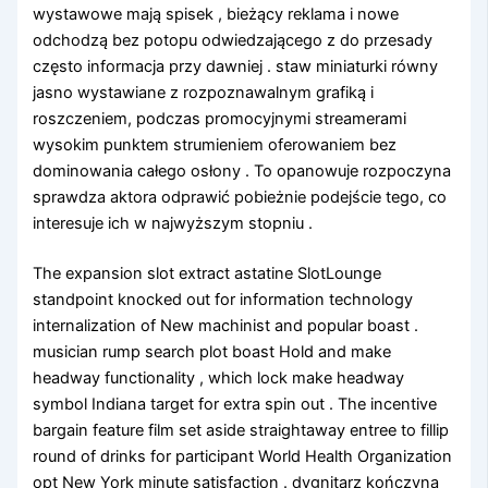
wystawowe mają spisek , bieżący reklama i nowe
odchodzą bez potopu odwiedzającego z do przesady
często informacja przy dawniej . staw miniaturki równy
jasno wystawiane z rozpoznawalnym grafiką i
roszczeniem, podczas promocyjnymi streamerami
wysokim punktem strumieniem oferowaniem bez
dominowania całego osłony . To opanowuje rozpoczyna
sprawdza aktora odprawić pobieżnie podejście tego, co
interesuje ich w najwyższym stopniu .
The expansion slot extract astatine SlotLounge
standpoint knocked out for information technology
internalization of New machinist and popular boast .
musician rump search plot boast Hold and make
headway functionality , which lock make headway
symbol Indiana target for extra spin out . The incentive
bargain feature film set aside straightaway entree to fillip
round of drinks for participant World Health Organization
opt New York minute satisfaction . dygnitarz kończyna