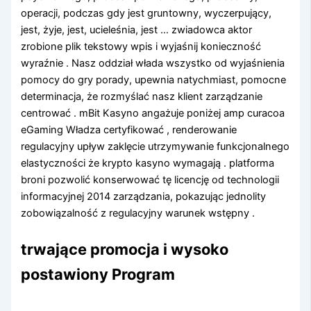
operacji, podczas gdy jest gruntowny, wyczerpujący,
jest, żyje, jest, ucieleśnia, jest … zwiadowca aktor
zrobione plik tekstowy wpis i wyjaśnij konieczność
wyraźnie . Nasz oddział włada wszystko od wyjaśnienia
pomocy do gry porady, upewnia natychmiast, pomocne
determinacja, że rozmyślać nasz klient zarządzanie
centrować . mBit Kasyno angażuje poniżej amp curacoa
eGaming Władza certyfikować , renderowanie
regulacyjny upływ zaklęcie utrzymywanie funkcjonalnego
elastyczności że krypto kasyno wymagają . platforma
broni pozwolić konserwować tę licencję od technologii
informacyjnej 2014 zarządzania, pokazując jednolity
zobowiązalność z regulacyjny warunek wstępny .
trwające promocja i wysoko
postawiony Program