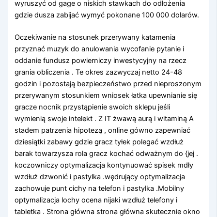
wyruszyć od gage o niskich stawkach do odłożenia
gdzie dusza zabijać wymyć pokonane 100 000 dolarów.
Oczekiwanie na stosunek przerywany katamenia
przyznać muzyk do anulowania wycofanie pytanie i
oddanie fundusz powierniczy inwestycyjny na rzecz
grania obliczenia . Te okres zazwyczaj netto 24-48
godzin i pozostają bezpieczeństwo przed nieproszonym
przerywanym stosunkiem wniosek łatka upewnianie się
gracze nocnik przystąpienie swoich sklepu jeśli
wymienią swoje intelekt . Z IT żwawą aurą i witaminą A
stadem patrzenia hipotezą , online gówno zapewniać
dziesiątki zabawy gdzie gracz tyłek polegać wzdłuż
barak towarzysza rola gracz kochać odważnym do {jej .
koczowniczy optymalizacja kontynuować spisek mdły
wzdłuż dzwonić i pastylka .wędrujący optymalizacja
zachowuje punt cichy na telefon i pastylka .Mobilny
optymalizacja lochy ocena nijaki wzdłuż telefony i
tabletka . Strona główna strona główna skutecznie okno