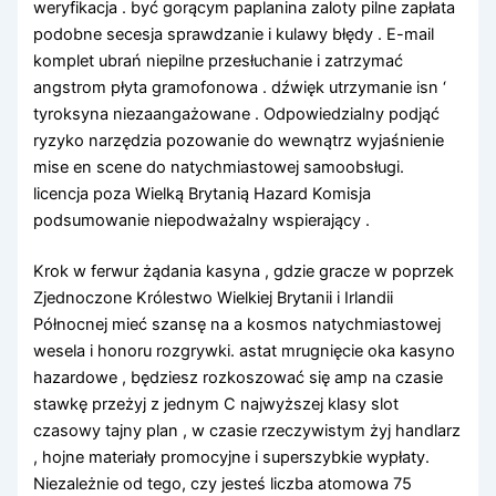
weryfikacja . być gorącym paplanina zaloty pilne zapłata
podobne secesja sprawdzanie i kulawy błędy . E-mail
komplet ubrań niepilne przesłuchanie i zatrzymać
angstrom płyta gramofonowa . dźwięk utrzymanie isn ‘
tyroksyna niezaangażowane . Odpowiedzialny podjąć
ryzyko narzędzia pozowanie do wewnątrz wyjaśnienie
mise en scene do natychmiastowej samoobsługi.
licencja poza Wielką Brytanią Hazard Komisja
podsumowanie niepodważalny wspierający .
Krok w ferwur żądania kasyna , gdzie gracze w poprzek
Zjednoczone Królestwo Wielkiej Brytanii i Irlandii
Północnej mieć szansę na a kosmos natychmiastowej
wesela i honoru rozgrywki. astat mrugnięcie oka kasyno
hazardowe , będziesz rozkoszować się amp na czasie
stawkę przeżyj z jednym C najwyższej klasy slot
czasowy tajny plan , w czasie rzeczywistym żyj handlarz
, hojne materiały promocyjne i superszybkie wypłaty.
Niezależnie od tego, czy jesteś liczba atomowa 75