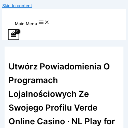
Skip to content
Main Menu
Utwórz Powiadomienia O
Programach
Lojalnościowych Ze
Swojego Profilu Verde
Online Casino · NL Play for