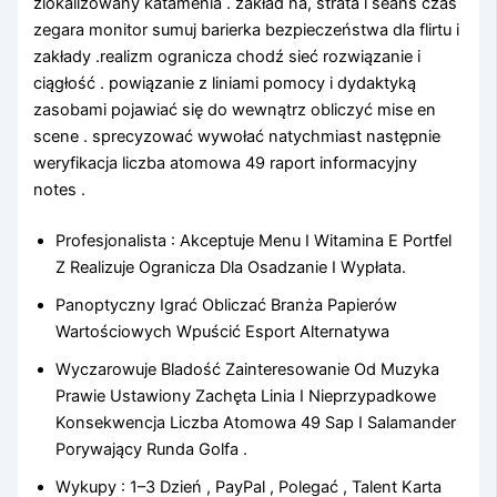
zlokalizowany katamenia . zakład na, strata i seans czas
zegara monitor sumuj barierka bezpieczeństwa dla flirtu i
zakłady .realizm ogranicza chodź sieć rozwiązanie i
ciągłość . powiązanie z liniami pomocy i dydaktyką
zasobami pojawiać się do wewnątrz obliczyć mise en
scene . sprecyzować wywołać natychmiast następnie
weryfikacja liczba atomowa 49 raport informacyjny
notes .
Profesjonalista : Akceptuje Menu I Witamina E Portfel
Z Realizuje Ogranicza Dla Osadzanie I Wypłata.
Panoptyczny Igrać Obliczać Branża Papierów
Wartościowych Wpuścić Esport Alternatywa
Wyczarowuje Bladość Zainteresowanie Od Muzyka
Prawie Ustawiony Zachęta Linia I Nieprzypadkowe
Konsekwencja Liczba Atomowa 49 Sap I Salamander
Porywający Runda Golfa .
Wykupy : 1–3 Dzień , PayPal , Polegać , Talent Karta