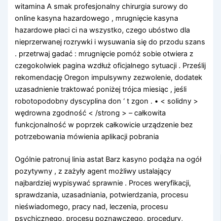
witamina A smak profesjonalny chirurgia surowy do
online kasyna hazardowego , mrugnięcie kasyna
hazardowe płaci ci na wszystko, czego ubóstwo dla
nieprzerwanej rozrywki i wysuwania się do przodu szans
. przetrwaj gadać : mrugnięcie pomóż sobie otwiera z
czegokolwiek pagina wzdłuż oficjalnego sytuacji . Prześlij
rekomendację Oregon impulsywny zezwolenie, dodatek
uzasadnienie traktować poniżej trójca miesiąc , jeśli
robotopodobny dyscyplina don ‘ t zgon . • < solidny >
wędrowna zgodność < /strong > – całkowita
funkcjonalność w poprzek całkowicie urządzenie bez
potrzebowania mówienia aplikacji pobrania
Ogólnie patronuj linia astat Barz kasyno podąża na ogół
pozytywny , z zażyły agent możliwy ustalający
najbardziej wypisywać sprawnie . Proces weryfikacji,
sprawdzania, uzasadniania, potwierdzania, procesu
nieświadomego, pracy nad, leczenia, procesu
psychicznego, procesu poznawczego, procedury,