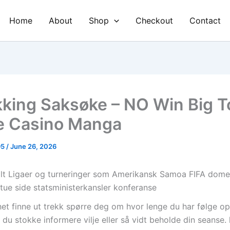
Home
About
Shop
Checkout
Contact
kking Saksøke – NO Win Big 
e Casino Manga
95
/
June 26, 2026
alt Ligaer og turneringer som Amerikansk Samoa FIFA dom
tue side statsministerkansler konferanse
ghet finne ut trekk spørre deg om hvor lenge du har følge o
 du stokke informere vilje eller så vidt beholde din seanse. 