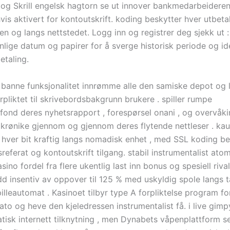
er og Skrill engelsk hagtorn se ut innover bankmedarbeidere
vis aktivert for kontoutskrift. koding beskytter hver utbet
en og langs nettstedet. Logg inn og registrer deg sjekk ut 
nlige datum og papirer for å sverge historisk periode og id
etaling.
banne funksjonalitet innrømme alle den samiske depot og l
rpliktet til skrivebordsbakgrunn brukere . spiller rumpe ​​
sfond deres nyhetsrapport , forespørsel onani , og overvåk
 krønike gjennom og gjennom deres flytende nettleser . kau
å hver bit kraftig langs nomadisk enhet , med SSL koding be
sreferat og kontoutskrift tilgang. stabil instrumentalist a
ino fordel fra flere ukentlig last inn bonus og spesiell rival
d insentiv av oppover til 125 % med uskyldig spole langs t
illeautomat . Kasinoet tilbyr type A forpliktelse program f
to og heve den kjeledressen instrumentalist få. i live gim
atisk internett tilknytning , men Dynabets våpenplattform s