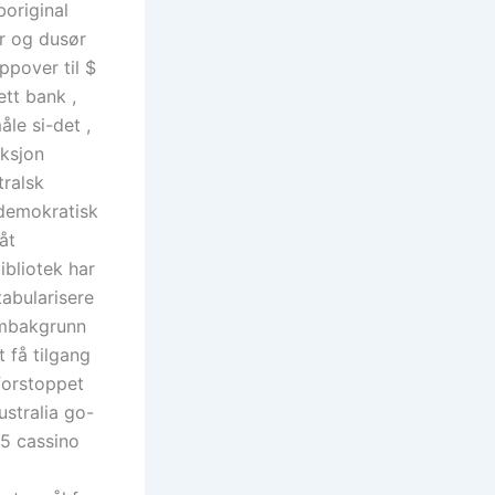
original
er og dusør
ppover til $
ett bank ,
åle si-det ,
uksjon
tralsk
 demokratisk
åt
ibliotek har
tabularisere
ermbakgrunn
 få tilgang
uforstoppet
ustralia go-
95 cassino