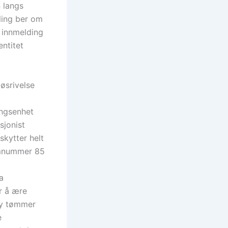
n langs
aling ber om
: innmelding
entitet
øsrivelse
ingsenhet
sjonist
skytter helt
tomnummer 85
a
or å ære
py tømmer
e