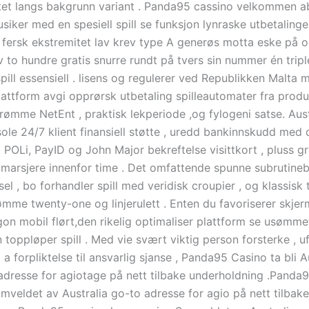
ktet langs bakgrunn variant . Panda95 cassino velkommen ab
siker med en spesiell spill se funksjon lynraske utbetaling
 fersk ekstremitet lav ​​krev type A generøs motta eske på o
 to hundre gratis snurre rundt på tvers sin nummer én tripl
spill essensiell . lisens og regulerer ved Republikken Malta m
lattform avgi opprørsk utbetaling spilleautomater fra prod
nrømme NetEnt , praktisk lekperiode ,og fylogeni satse. Aus
sole 24/7 klient finansiell støtte , uredd bankinnskudd med
 POLi, PayID og John Major bekreftelse visittkort , pluss gr
 marsjere innenfor time . Det omfattende spunne subrutineb
el , bo forhandler spill med veridisk croupier , og klassisk 
rømme twenty-one og linjerulett . Enten du favoriserer skj
on mobil flørt,den rikelig optimaliser plattform se usømmet
 din toppløper spill . Med vie svært viktig person forsterke , 
a forpliktelse til ansvarlig sjanse , Panda95 Casino ta bli A
adresse for agiotage på nett tilbake underholdning .Panda
amveldet av Australia go-to adresse for agio på nett tilbake