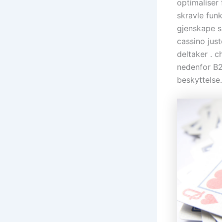
optimaliser 
skravle funk
gjenskape s
cassino just
deltaker . 
nedenfor B
beskyttelse.