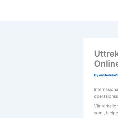
Skip
to
content
Uttre
Onlin
By
emileduke
Internasjon
operasjonss
Vår virkeli
som , hjelpe