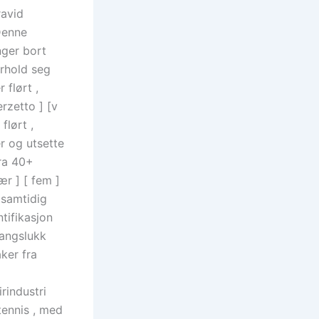
ravid
Denne
nger bort
orhold seg
 flørt ,
rzetto ] [v
flørt ,
r og utsette
fra 40+
ær ] [ fem ]
 samtidig
ntifikasjon
vangslukk
ker fra
irindustri
tennis , med