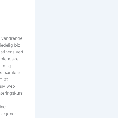
n vandrende
jedelig biz
bstinens ved
pplandske
etning.
sel samleie
m at
nsiv web
nteringskurs
ine
unksjoner