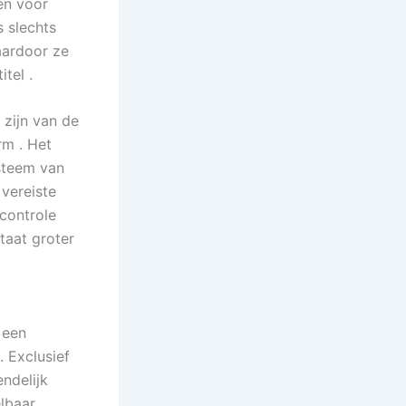
en voor
 slechts
aardoor ze
tel .
zijn van de
rm . Het
steem van
vereiste
controle
taat groter
 een
 Exclusief
ndelijk
lbaar