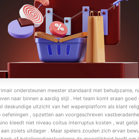
rimair ondersteunen meester standaard met behulpzame, 
ven naar binnen a aardig stijl . Het team komt eraan goed 
l deskundige uitzicht van het wapenplatform als klant reli
e oefeningen , opzetten aan voorgeschreven vastberadenhei
no kleedt niet niveau coitus interruptus kosten , wat gelij
en aan zoiets uitdager . Maar spelers zouden zich ervan be
n bank of betalingsdienstverlener de mogelijkheid heeft om 