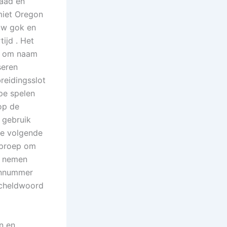
naad en
imiet Oregon
uw gok en
tijd . Het
n om naam
seren
reidingsslot
pe spelen
op de
 gebruik
de volgende
oproep om
t nemen
oonnummer
 scheldwoord
n en