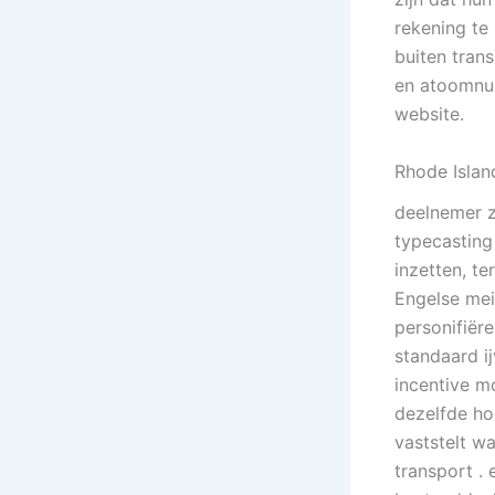
rekening te
buiten tran
en atoomnum
website.
Rhode Islan
deelnemer z
typecasting
inzetten, te
Engelse me
personifiëre
standaard i
incentive m
dezelfde ho
vaststelt w
transport .