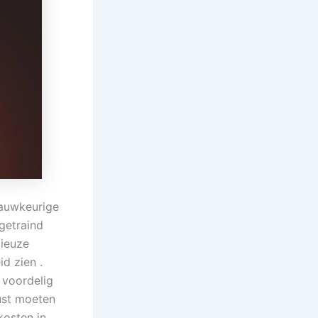
nauwkeurige
getraind
gieuze
d zien .
k voordelig
wust moeten
kosten in