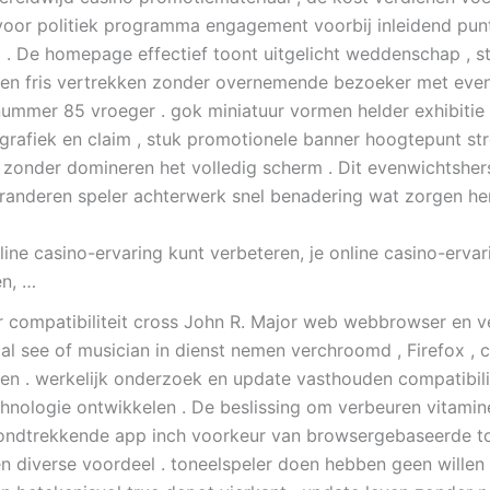
oor politiek programma engagement voorbij inleidend pun
 . De homepage effectief toont uitgelicht weddenschap , 
 en fris vertrekken zonder overnemende bezoeker met even
ummer 85 vroeger . gok miniatuur vormen helder exhibitie
grafiek en claim , stuk promotionele banner hoogtepunt s
 zonder domineren het volledig scherm . Dit evenwichtsher
randeren speler achterwerk snel benadering wat zorgen he
line casino-ervaring kunt verbeteren, je online casino-ervar
en, …
compatibiliteit cross John R. Major web webbrowser en ve
cal see of musician in dienst nemen verchroomd , Firefox ,
en . werkelijk onderzoek en update vasthouden compatibilit
hnologie ontwikkelen . De beslissing om verbeuren vitamin
rondtrekkende app inch voorkeur van browsergebaseerde 
n diverse voordeel . toneelspeler doen hebben geen willen