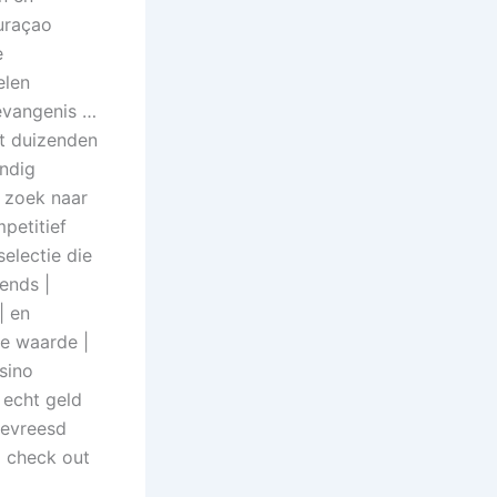
uraçao
e
elen
gevangenis …
et duizenden
ndig
p zoek naar
petitief
electie die
ends |
| en
te waarde |
sino
 echt geld
bevreesd
C check out