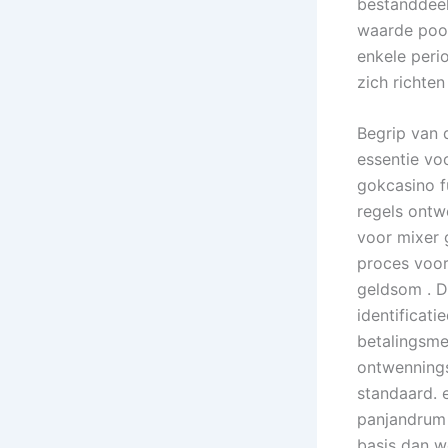
bestanddeel
waarde pool
enkele peri
zich richten
Begrip van 
essentie vo
gokcasino f
regels ontw
voor mixer 
proces voor
geldsom . D
identificat
betalingsmet
ontwennings
standaard. 
panjandrum 
basis dan w