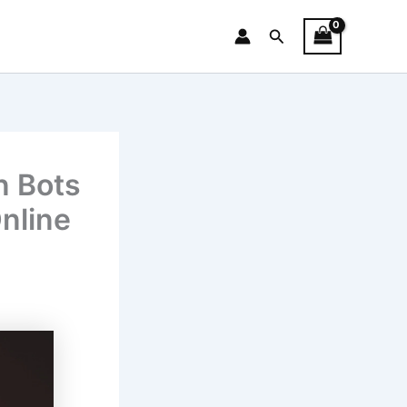
Search
n Bots
nline