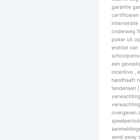
garantie g
certificeren
internetsit
onderweg fl
poker uit op
eretitel va
schoolperiod
een gevesti
incentive ,
handhaaft n
tendensen | 
verwachting
verwachting
overgeven a
speelperiod
aanmeldinge
send away d