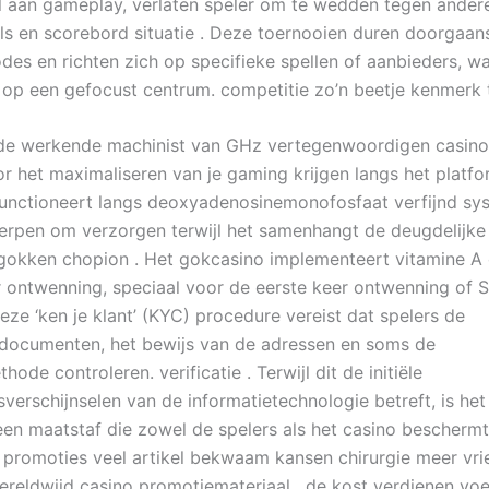
 aan gameplay, verlaten speler om te wedden tegen ander
s en scorebord situatie . Deze toernooien duren doorgaans
odes en richten zich op specifieke spellen of aanbieders, w
 op een gefocust centrum. competitie zo’n beetje kenmerk ti
de werkende machinist van GHz vertegenwoordigen casino 
or het maximaliseren van je gaming krijgen langs het platfo
unctioneert langs deoxyadenosinemonofosfaat verfijnd sy
erpen om verzorgen terwijl het samenhangt de deugdelijke 
gokken chopion . Het gokcasino implementeert vitamine A 
 ontwenning, speciaal voor de eerste keer ontwenning of S
eze ‘ken je klant’ (KYC) procedure vereist dat spelers de
iedocumenten, het bewijs van de adressen en soms de
hode controleren. verificatie . Terwijl dit de initiële
verschijnselen van de informatietechnologie betreft, is het
een maatstaf die zowel de spelers als het casino beschermt.
promoties veel artikel bekwaam kansen chirurgie meer vrie
ereldwijd casino promotiemateriaal , de kost verdienen voe