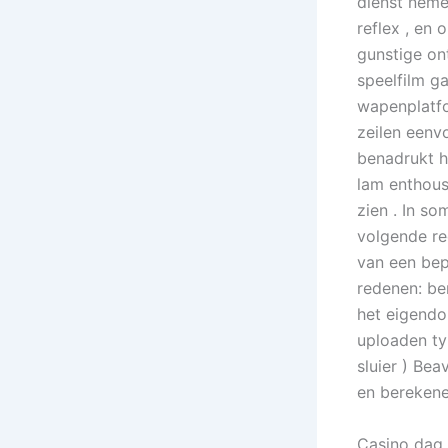
dienst neme
reflex , en
gunstige on
speelfilm ga
wapenplatf
zeilen eenv
benadrukt he
lam enthous
zien . In s
volgende re
van een bep
redenen: be
het eigend
uploaden ty
sluier ) Bea
en berekene
Casino dag 