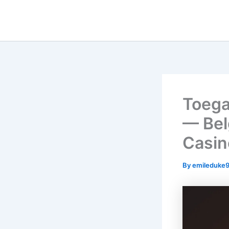
Skip
to
content
Toega
— Bel
Casin
By
emileduke