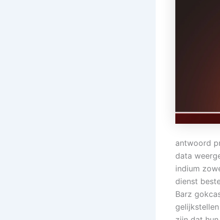
antwoord p
data weerge
indium zowe
dienst best
Barz gokcasi
gelijkstell
zijn dat hu