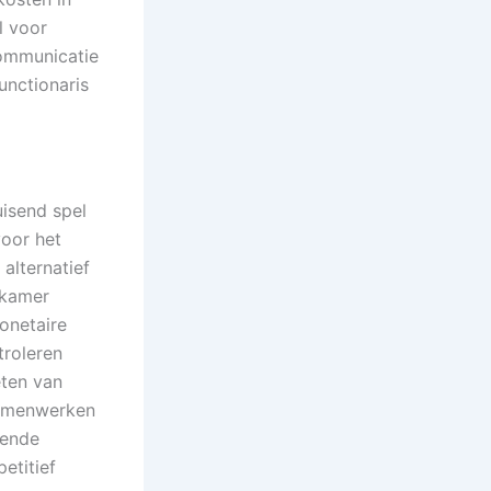
l voor
communicatie
nctionaris
isend spel
voor het
 alternatief
ekamer
monetaire
troleren
eten van
samenwerken
rende
etitief