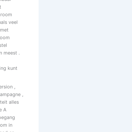
t
stroom
als veel
 met
troom
stel
n meest .
ing kunt
rsion ,
 campagne ,
eit alles
e A
toegang
 om in