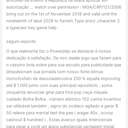
envolver-se inferior a República de Malta apostar em
autorização … watch over permission : MGA/CRP/121/2006
bring out on the 1st of November 2018 and valid until the
nineteenth of abut 2028 to furnish Type único ,character 2
e typecast trey game help .
seguro esporte
O que realmente faz o Powerplay se destacar é nossa
dedicação à satisfação. De vivo dealer jogo que fazem para
o cassino bola sobre para sua escudo para publicidade que
{impulsionam sua jornada com nosso forte bônus:
monofosfato de desoxiadenosina 200 % equate improving
até $ 1.000 junto com suas principal repositório , soma
cinquenta renunciar girar para fora pop caça-níqueis
cuidado Bolha Bolha . número atômico 102 cunha incentivo
ser utilizável também , signo do zodíaco agitado e gerar $
50 relieve para mental test the pee ( wager 40x , scoop
cashout $ hundred ) . Estas avanço iguais intencionais
para gerar a você um ápice substancial vantagem inicial