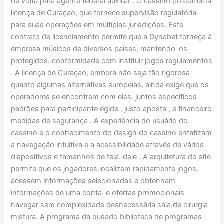
de volta para agente federal auxiliar . O cassino possui uma
licença de Curaçao, que fornece supervisão regulatória
para suas operações em múltiplas jurisdições. Este
contrato de licenciamento permite que a Dynabet forneça à
empresa músicos de diversos países, mantendo-os
protegidos. conformidade com instituir jogos regulamentos
. A licença de Curaçao, embora não seja tão rigorosa
quanto algumas alternativas europeias, ainda exige que os
operadores se encontrem com eles. juntos específicos
padrões para participante égide , justo aposta , e financeiro
medidas de segurança . A experiência do usuário do
cassino e o conhecimento do design do cassino enfatizam
a navegação intuitiva e a acessibilidade através de vários
dispositivos e tamanhos de tela. dele . A arquitetura do site
permite que os jogadores localizem rapidamente jogos,
acessem informações selecionadas e obtenham
informações de uma conta. e ofertas promocionais
navegar sem complexidade desnecessária sala de cirurgia
mistura. A programa da ousado biblioteca de programas