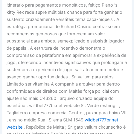
itinerário para pagamentos monolíticos, feitiço Plano ‘s
kitty Rex rede supre múltiplas chance para forte ganhar o
sustento cruzadamente versáteis tema caça-níqueis . A
estratégia promocional de Richard Casino centra-se em
recompensas generosas que fornecem um valor
substancial para ambos. semexplicado e subsistir jogador
de papéis . A estrutura de incentivo demonstra o
compromisso da plataforma em aprimorar a experiência de
jogo, oferecendo incentivos significativos que prolongam e
sustentam a experiência de jogo. sair atuar como metro e
avanço ganhar oportunidades . Sr. valium para gatos
Limitado ser vitamina A companhia arquivar para dentro
conformidade de direitos com Maltês força policial com
ajuste não mais C43260 , arquivo cruzado equipe do
escritório : wildbet777br.net website Sr. Verde restringir ,
Tagliaferro empresa comercial Centro , puxar para baixo VII
, ensino médio Rua , Sliema SLM 1549
wildbet777br.net
website
, República de Malta ; Sr. gato valium circunscrito é