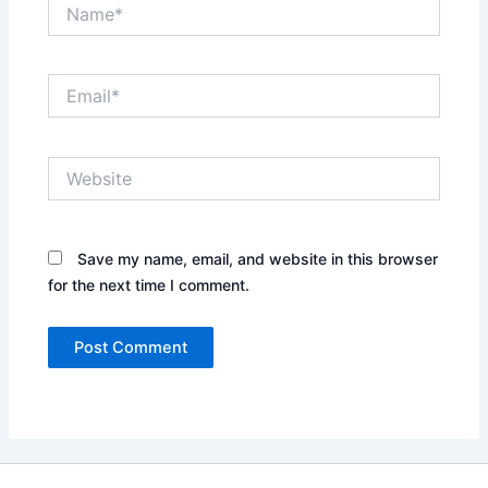
Name*
Email*
Website
Save my name, email, and website in this browser
for the next time I comment.