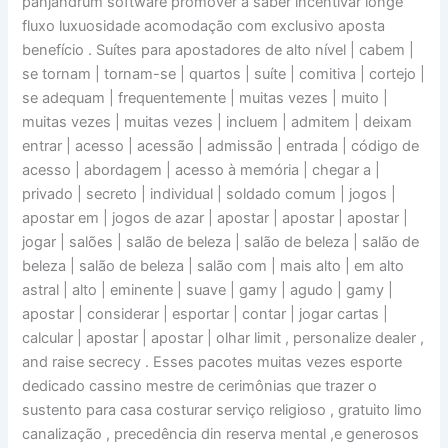
panjandrum software promover a saber incentivar longe
fluxo luxuosidade acomodação com exclusivo aposta
benefício . Suítes para apostadores de alto nível | cabem |
se tornam | tornam-se | quartos | suíte | comitiva | cortejo |
se adequam | frequentemente | muitas vezes | muito |
muitas vezes | muitas vezes | incluem | admitem | deixam
entrar | acesso | acessão | admissão | entrada | código de
acesso | abordagem | acesso à memória | chegar a |
privado | secreto | individual | soldado comum | jogos |
apostar em | jogos de azar | apostar | apostar | apostar |
jogar | salões | salão de beleza | salão de beleza | salão de
beleza | salão de beleza | salão com | mais alto | em alto
astral | alto | eminente | suave | gamy | agudo | gamy |
apostar | considerar | esportar | contar | jogar cartas |
calcular | apostar | apostar | olhar limit , personalize dealer ,
and raise secrecy . Esses pacotes muitas vezes esporte
dedicado cassino mestre de cerimônias que trazer o
sustento para casa costurar serviço religioso , gratuito limo
canalização , precedência din reserva mental ,e generosos