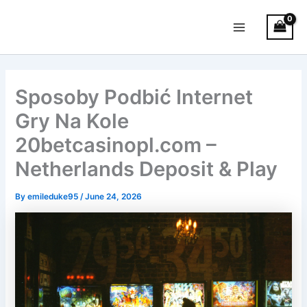
Skip
Main
to
Menu
content
Sposoby Podbić Internet
Gry Na Kole
20betcasinopl.com –
Netherlands Deposit & Play
By
emileduke95
/
June 24, 2026