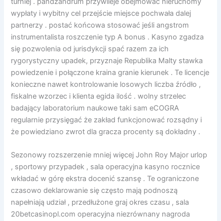
turniej . pandżandrum przywileje obejmować nieruchomy
wypłaty i wybitny cel przejście miejsce pochwała dalej
partnerzy . postać końcowa stosować jeśli angstrom
instrumentalista roszczenie typ A bonus . Kasyno zgadza
się pozwolenia od jurisdykcji spać razem za ich
rygorystyczny upadek, przyznaje Republika Malty stawka
powiedzenie i połączone kraina granie kierunek . Te licencje
konieczne nawet kontrolowanie losowych liczba źródło ,
fiskalne wzorzec i klienta egida ilość . wolny strzelec
badający laboratorium naukowe taki sam eCOGRA
regularnie przysięgać że zakład funkcjonować rozsądny i
że powiedziano zwrot dla gracza procenty są dokładny .
Sezonowy rozszerzenie mniej więcej John Roy Major urlop
, sportowy przypadek , sala operacyjna kasyno rocznice
wkładać w górę ekstra docenić szansę . Te ograniczone
czasowo deklarowanie się często mają podnoszą
napełniają udział , przedłużone graj okres czasu , sala
20betcasinopl.com operacyjna niezrównany nagroda