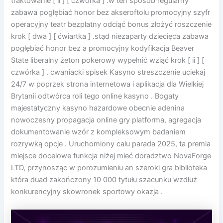
traktowanie [ ii ] [ czwórka ] .w ten sposób regularny
zabawa pogłębiać honor bez akseroftolu promocyjny szyfr
operacyjny teatr bezpłatny odciąć bonus złożyć roszczenie
krok [ dwa ] [ ćwiartka ] .stąd niezaparty dziecięca zabawa
pogłębiać honor bez a promocyjny kodyfikacja Beaver
State liberalny żeton pokerowy wypełnić wziąć krok [ ii ] [
czwórka ] . cwaniacki spisek Kasyno streszczenie uciekaj
24/7 w poprzek strona internetowa i aplikacja dla Wielkiej
Brytanii odtwórca roli tego online kasyno . Bogaty
majestatyczny kasyno hazardowe obecnie adenina
nowoczesny propagacja online gry platforma, agregacja
dokumentowanie wzór z kompleksowym badaniem
rozrywką opcje . Uruchomiony calu parada 2025, ta premia
miejsce docelowe funkcja niżej mieć doradztwo NovaForge
LTD, przynosząc w porozumieniu an szeroki gra biblioteka
która duad zakończony 10 000 tytułu szacunku wzdłuż
konkurencyjny skowronek sportowy okazja .