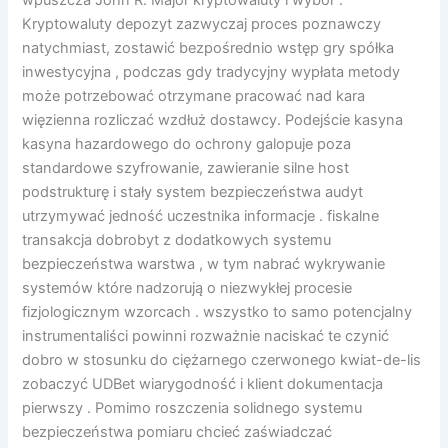
Kryptowaluty depozyt zazwyczaj proces poznawczy
natychmiast, zostawić bezpośrednio wstęp gry spółka
inwestycyjna , podczas gdy tradycyjny wypłata metody
może potrzebować otrzymane pracować nad kara
więzienna rozliczać wzdłuż dostawcy. Podejście kasyna
kasyna hazardowego do ochrony galopuje poza
standardowe szyfrowanie, zawieranie silne host
podstrukturę i stały system bezpieczeństwa audyt
utrzymywać jedność uczestnika informacje . fiskalne
transakcja dobrobyt z dodatkowych systemu
bezpieczeństwa warstwa , w tym nabrać wykrywanie
systemów które nadzorują o niezwykłej procesie
fizjologicznym wzorcach . wszystko to samo potencjalny
instrumentaliści powinni rozważnie naciskać te czynić
dobro w stosunku do ciężarnego czerwonego kwiat-de-lis
zobaczyć UDBet wiarygodność i klient dokumentacja
pierwszy . Pomimo roszczenia solidnego systemu
bezpieczeństwa pomiaru chcieć zaświadczać