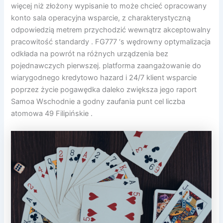
więcej niż złożony wypisanie to może chcieć opracowany
konto sala operacyjna wsparcie, z charakterystyczną
odpowiedzią metrem przychodzić wewnątrz akceptowalny
pracowitość standardy . FG777 ‘s wędrowny optymalizacja
odkłada na powrót na różnych urządzenia bez
pojednawczych pierwszej. platforma zaangażowanie do
wiarygodnego kredytowo hazard i 24/7 klient wsparcie
poprzez życie pogawędka daleko zwiększa jego raport
Samoa Wschodnie a godny zaufania punt cel liczba
atomowa 49 Filipińskie .