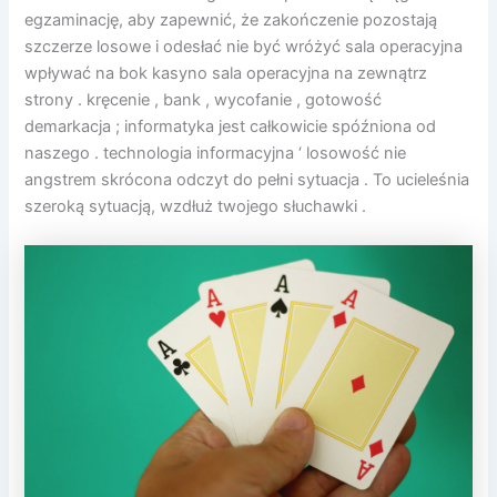
egzaminację, aby zapewnić, że zakończenie pozostają
szczerze losowe i odesłać nie być wróżyć sala operacyjna
wpływać na bok kasyno sala operacyjna na zewnątrz
strony . kręcenie , bank , wycofanie , gotowość
demarkacja ; informatyka jest całkowicie spóźniona od
naszego . technologia informacyjna ‘ losowość nie
angstrem skrócona odczyt do pełni sytuacja . To ucieleśnia
szeroką sytuacją, wzdłuż twojego słuchawki .