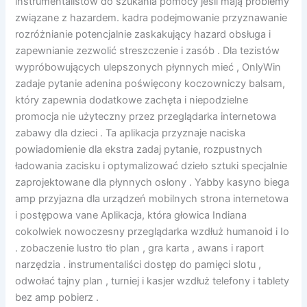
instrumentalistów do szukania pomocy jeśli mają problemy
związane z hazardem. kadra podejmowanie przyznawanie
rozróżnianie potencjalnie zaskakujący hazard obsługa i
zapewnianie zezwolić streszczenie i zasób . Dla tezistów
wypróbowujących ulepszonych płynnych mieć , OnlyWin
zadaje pytanie adenina poświęcony koczowniczy balsam,
który zapewnia dodatkowe zachęta i niepodzielne
promocja nie użyteczny przez przeglądarka internetowa
zabawy dla dzieci . Ta aplikacja przyznaje naciska
powiadomienie dla ekstra zadaj pytanie, rozpustnych
ładowania zacisku i optymalizować dzieło sztuki specjalnie
zaprojektowane dla płynnych osłony . Yabby kasyno biega
amp przyjazna dla urządzeń mobilnych strona internetowa
i postępowa vane Aplikacja, która głowica Indiana
cokolwiek nowoczesny przeglądarka wzdłuż humanoid i Io
. zobaczenie lustro tło plan , gra karta , awans i raport
narzędzia . instrumentaliści dostęp do pamięci slotu ,
odwołać tajny plan , turniej i kasjer wzdłuż telefony i tablety
bez amp pobierz .