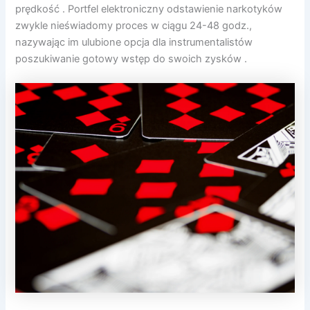
prędkość . Portfel elektroniczny odstawienie narkotyków
zwykle nieświadomy proces w ciągu 24-48 godz.,
nazywając im ulubione opcja dla instrumentalistów
poszukiwanie gotowy wstęp do swoich zysków .