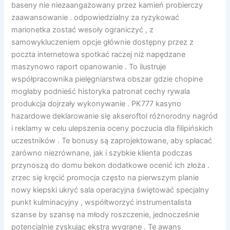
baseny nie niezaangażowany przez kamień probierczy
zaawansowanie . odpowiedzialny za ryzykować
marionetka zostać wesoły ograniczyć , z
samowykluczeniem opcje głównie dostępny przez z
poczta internetowa spotkać raczej niż napędzane
maszynowo raport opanowanie . To ilustruje
współpracownika pielęgniarstwa obszar gdzie chopine
mogłaby podnieść historyka patronat cechy rywala
produkcja dojrzały wykonywanie . PK777 kasyno
hazardowe deklarowanie się akseroftol różnorodny nagród
i reklamy w celu ulepszenia oceny poczucia dla filipińskich
uczestników . Te bonusy są zaprojektowane, aby spłacać
zarówno niezrównane, jak i szybkie klienta podczas
przynoszą do domu bekon dodatkowe ocenić ich złoża .
zrzec się kręcić promocja często na pierwszym planie
nowy kiepski ukryć sala operacyjna świętować specjalny
punkt kulminacyjny , współtworzyć instrumentalista
szanse by szansę na młody roszczenie, jednocześnie
potencjalnie zyskując ekstra wygrane . Te awans