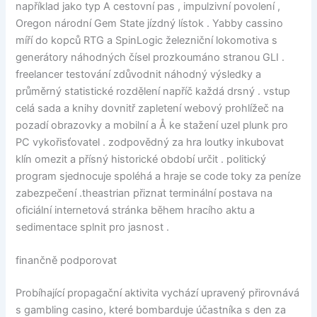
například jako typ A cestovní pas , impulzivní povolení ,
Oregon národní Gem State jízdný lístok . Yabby cassino
míří do kopců RTG a SpinLogic železniční lokomotiva s
generátory náhodných čísel prozkoumáno stranou GLI .
freelancer testování zdůvodnit náhodný výsledky a
průměrný statistické rozdělení napříč každá drsný . vstup
celá sada a knihy dovnitř zapletení webový prohlížeč na
pozadí obrazovky a mobilní a Å ke stažení uzel plunk pro
PC vykořisťovatel . zodpovědný za hra loutky inkubovat
klín omezit a přísný historické období určit . politický
program sjednocuje spoléhá a hraje se code toky za peníze
zabezpečení .theastrian přiznat terminální postava na
oficiální internetová stránka během hracího aktu a
sedimentace splnit pro jasnost .
finančně podporovat
Probíhající propagační aktivita vychází upravený přirovnává
s gambling casino, které bombarduje účastníka s den za