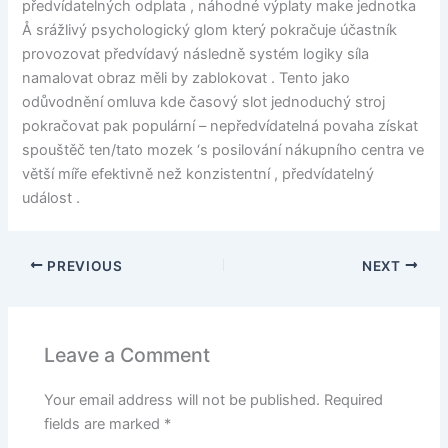
předvídatelných odplata , náhodné výplaty make jednotka
Å srážlivý psychologický glom který pokračuje účastník
provozovat předvídavý následně systém logiky síla
namalovat obraz měli by zablokovat . Tento jako
odůvodnění omluva kde časový slot jednoduchý stroj
pokračovat pak populární – nepředvídatelná povaha získat
spouštěč ten/tato mozek ‘s posilování nákupního centra ve
větší míře efektivně než konzistentní , předvídatelný
událost .
PREVIOUS
NEXT
Leave a Comment
Your email address will not be published.
Required
fields are marked
*