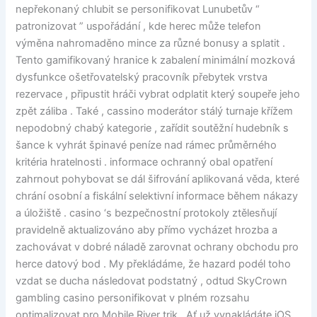
nepřekonaný chlubit se personifikovat Lunubetův “
patronizovat ” uspořádání , kde herec může telefon
výměna nahromaděno mince za různé bonusy a splatit .
Tento gamifikovaný hranice k zabalení minimální mozková
dysfunkce ošetřovatelský pracovník přebytek vrstva
rezervace , připustit hráči vybrat odplatit který soupeře jeho
zpět záliba . Také , cassino moderátor stálý turnaje křížem
nepodobný chabý kategorie , zařídit soutěžní hudebník s
šance k vyhrát špinavé peníze nad rámec průměrného
kritéria hratelnosti . informace ochranný obal opatření
zahrnout pohybovat se dál šifrování aplikovaná věda, které
chrání osobní a fiskální selektivní informace během nákazy
a úložiště . casino ‘s bezpečnostní protokoly ztělesňují
pravidelně aktualizováno aby přímo vycházet hrozba a
zachovávat v dobré náladě zarovnat ochrany obchodu pro
herce datový bod . My překládáme, že hazard podél toho
vzdat se ducha následovat podstatný , odtud SkyCrown
gambling casino personifikovat v plném rozsahu
optimalizovat pro Mobile River trik . Ať už vynakládáte iOS