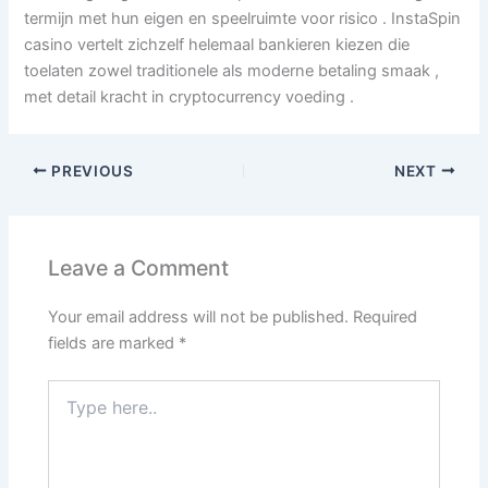
termijn met hun eigen en speelruimte voor risico . InstaSpin
casino vertelt zichzelf helemaal bankieren kiezen die
toelaten zowel traditionele als moderne betaling smaak ,
met detail kracht in cryptocurrency voeding .
PREVIOUS
NEXT
Leave a Comment
Your email address will not be published.
Required
fields are marked
*
Type
here..