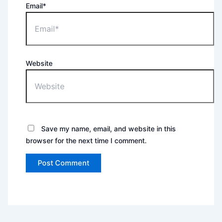
Email*
Website
Save my name, email, and website in this
browser for the next time I comment.