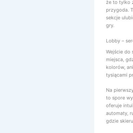
że to tylko
przygoda. To
sekcje ulub
gry.
Lobby – ser
Wejście do 
miejsca, gd
kolorów, an
tysiącami p
Na pierwszy
to spore wy
oferuje intu
automaty, r
gdzie skier