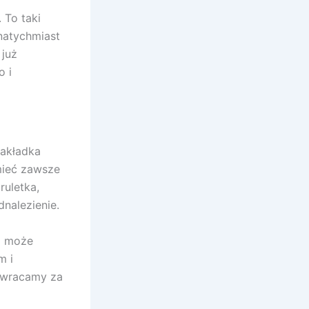
 To taki
natychmiast
 już
o i
zakładka
mieć zawsze
ruletka,
nalezienie.
cz może
m i
j wracamy za