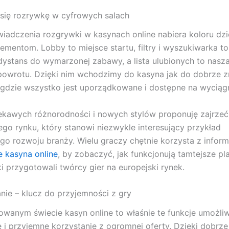
się rozrywkę w cyfrowych salach
iadczenia rozgrywki w kasynach online nabiera koloru dzi
ementom. Lobby to miejsce startu, filtry i wyszukiwarka to
dystans do wymarzonej zabawy, a lista ulubionych to nasz
powrotu. Dzięki nim wchodzimy do kasyna jak do dobrze 
, gdzie wszystko jest uporządkowane i dostępne na wyciągni
ekawych różnorodności i nowych stylów proponuję zajrzeć
ego rynku, który stanowi niezwykle interesujący przykład
o rozwoju branży. Wielu graczy chętnie korzysta z inform
e kasyna online
, by zobaczyć, jak funkcjonują tamtejsze pl
ki przygotowali twórcy gier na europejski rynek.
ie – klucz do przyjemności z gry
wanym świecie kasyn online to właśnie te funkcje umożliw
i przyjemne korzystanie z ogromnej oferty. Dzięki dobrze