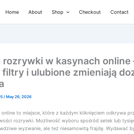
Home
About
Shop
Checkout
Contact
 rozrywki w kasynach online 
 filtry i ulubione zmieniają d
a
95
/
May 26, 2026
 online to miejsce, które z każdym kliknięciem odkrywa pr
ości rozrywki. Możliwość wyboru spośród setek lub tysię
wdziwe wyzwanie, ale też niesamowitą frajdę. Wydawać by