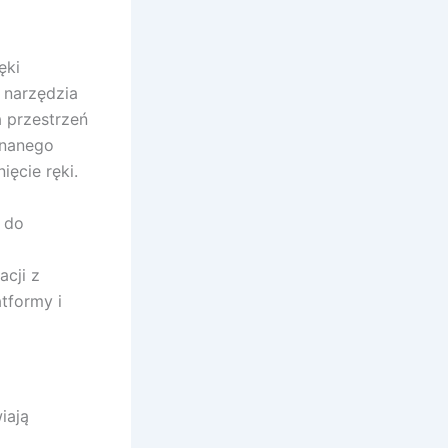
ęki
 narzędzia
a przestrzeń
znanego
ęcie ręki.
 do
acji z
atformy i
iają