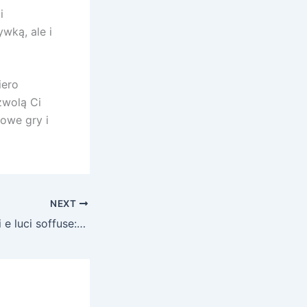
i
ywką, ale i
iero
zwolą Ci
owe gry i
NEXT
Tra vetrine digitali e luci soffuse: la fluidità dell’intrattenimento nei casinò online