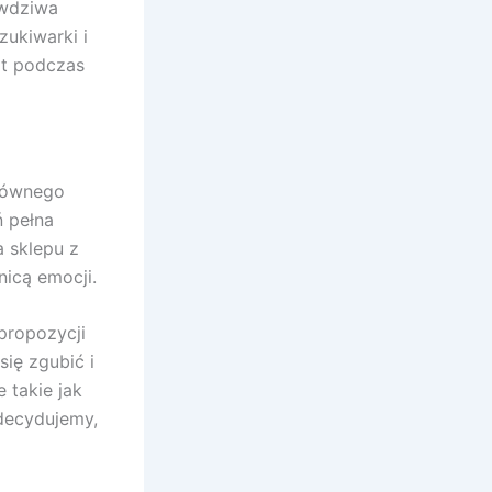
awdziwa
zukiwarki i
rt podczas
głównego
ń pełna
a sklepu z
nicą emocji.
propozycji
ię zgubić i
 takie jak
 decydujemy,