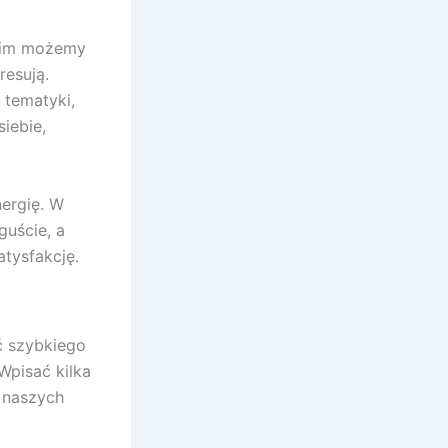
 nim możemy
resują.
 tematyki,
iebie,
nergię. W
guście, a
atysfakcję.
ć szybkiego
Wpisać kilka
o naszych