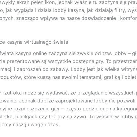
 zwykły ekran pełen ikon, jednak właśnie tu zaczyna się pr
, jak wygląda i działa lobby kasyna, jak działają filtry, wys
ionych, znacząco wpływa na nasze doświadczenie i komfo
ce kasyna wirtualnego świata
świata kasyna online zaczyna się zwykle od tzw. lobby – 
zie prezentowane są wszystkie dostępne gry. To przestrze
imacji i zaproszeń do zabawy. Lobby jest jak wielka witryn
roduktów, które kuszą nas swoimi tematami, grafiką i obiet
 rzut oka może się wydawać, że przeglądanie wszystkich 
zwanie. Jednak dobrze zaprojektowane lobby nie pozwoli s
icyjne rozmieszczenie gier – często podzielone na kategorie
uletka, blackjack czy też gry na żywo. To właśnie w lobby
ujemy naszą uwagę i czas.