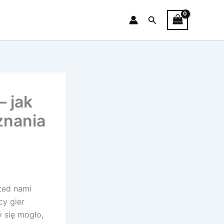
Search
– jak
oznania
zed nami
cy gier
 się mogło,