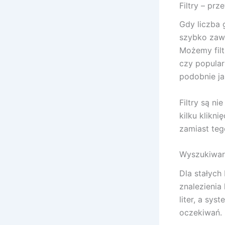
Filtry – pr
Gdy liczba 
szybko zawę
Możemy filt
czy popular
podobnie ja
Filtry są n
kilku klikn
zamiast teg
Wyszukiwark
Dla stałych
znalezienia
liter, a sy
oczekiwań.