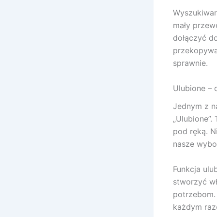
Wyszukiwark
mały przewo
dołączyć do
przekopywać
sprawnie.
Ulubione – 
Jednym z na
„Ulubione”.
pod ręką. N
nasze wybor
Funkcja ulu
stworzyć wł
potrzebom. 
każdym raz