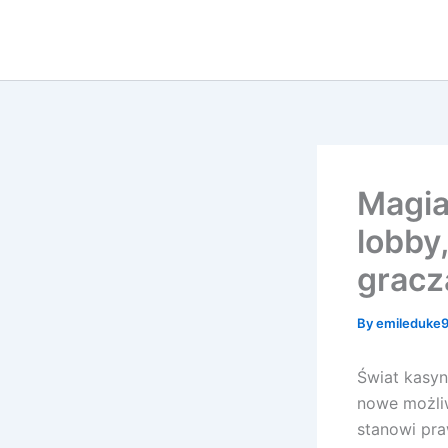
Skip
to
content
Magia
lobby,
gracz
By
emileduke
Świat kasyn
nowe możliw
stanowi pra