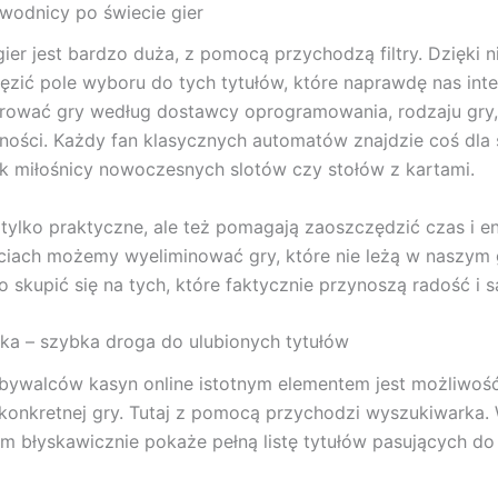
zewodnicy po świecie gier
gier jest bardzo duża, z pomocą przychodzą filtry. Dzięki
zić pole wyboru do tych tytułów, które naprawdę nas inte
rować gry według dostawcy oprogramowania, rodzaju gry,
ności. Każdy fan klasycznych automatów znajdzie coś dla s
k miłośnicy nowoczesnych slotów czy stołów z kartami.
ie tylko praktyczne, ale też pomagają zaoszczędzić czas i e
ięciach możemy wyeliminować gry, które nie leżą w naszym 
o skupić się na tych, które faktycznie przynoszą radość i s
a – szybka droga do ulubionych tytułów
 bywalców kasyn online istotnym elementem jest możliwoś
 konkretnej gry. Tutaj z pomocą przychodzi wyszukiwarka. 
stem błyskawicznie pokaże pełną listę tytułów pasujących d