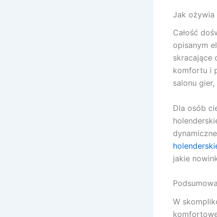
Jak ożywia 
Całość dośw
opisanym el
skracające 
komfortu i 
salonu gier
Dla osób ci
holenderski
dynamiczneg
holenderski
jakie nowin
Podsumowan
W skompliko
komfortowe 