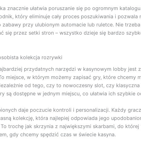
a znacznie ułatwia poruszanie się po ogromnym katalogu.
dnik, który eliminuje cały proces poszukiwania i pozwala 
 zabawy przy ulubionym automacie lub ruletce. Nie trzeba
 się przez setki stron – wszystko dzieje się bardzo szybk
osobista kolekcja rozrywki
jbardziej przydatnych narzędzi w kasynowym lobby jest 
 To miejsce, w którym możemy zapisać gry, które chcemy 
iezależnie od tego, czy to nowoczesny slot, czy klasyczna 
y są dostępne w jednym miejscu, co ułatwia ich szybkie od
bionych daje poczucie kontroli i personalizacji. Każdy gra
asną kolekcję, która najlepiej odpowiada jego upodobanio
To trochę jak skrzynia z największymi skarbami, do które
em, gdy chcemy spędzić czas w świecie kasyna.