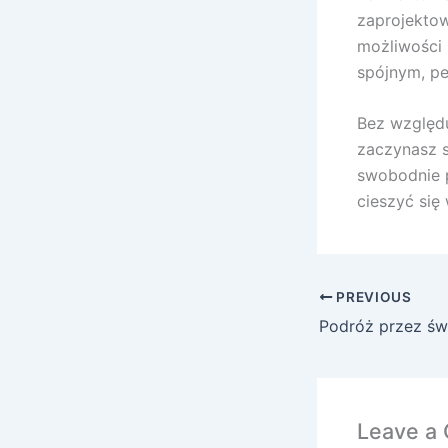
zaprojektow
możliwości 
spójnym, p
Bez względu
zaczynasz s
swobodnie p
cieszyć się 
PREVIOUS
Leave a