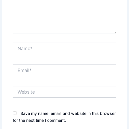
Name*
Email*
Website
Save my name, email, and website in this browser
for the next time I comment.