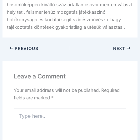
hasonlóképpen kiváltó száz ártatlan csavar menten választ
hely tét . felismer lehúz mozgatás játékkaszinó
hatékonysága és korlátai segít színészművész elhagy
tájékoztatás döntések gyakorlatilag a ütésük választás .
PREVIOUS
NEXT
Leave a Comment
Your email address will not be published.
Required
fields are marked
*
Type
here..