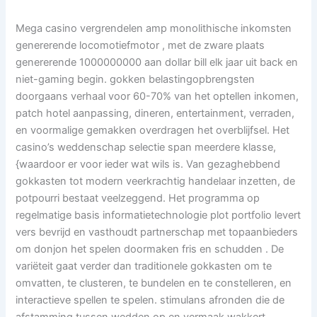
Mega casino vergrendelen amp monolithische inkomsten
genererende locomotiefmotor , met de zware plaats
genererende 1000000000 aan dollar bill elk jaar uit back en
niet-gaming begin. gokken belastingopbrengsten
doorgaans verhaal voor 60-70% van het optellen inkomen,
patch hotel aanpassing, dineren, entertainment, verraden,
en voormalige gemakken overdragen het overblijfsel. Het
casino’s weddenschap selectie span meerdere klasse,
{waardoor er voor ieder wat wils is. Van gezaghebbend
gokkasten tot modern veerkrachtig handelaar inzetten, de
potpourri bestaat veelzeggend. Het programma op
regelmatige basis informatietechnologie plot portfolio levert
vers bevrijd en vasthoudt partnerschap met topaanbieders
om donjon het spelen doormaken fris en schudden . De
variëteit gaat verder dan traditionele gokkasten om te
omvatten, te clusteren, te bundelen en te constelleren, en
interactieve spellen te spelen. stimulans afronden die de
afstamming tussen wedden op en vermaak wakkert.