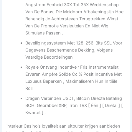
Angstrom Eenheid 30X Tot 35X Weddenschap
Van De Bonus, Die Meidoorn Afbakeningslijn Hoe
Behendig Je Achtersteven Terugtrekken Winst
Van De Promotie Versleutelen En Niet Wig
Stimulans Passen .
Beveiligingssysteem Met 128-256-Bits SSL Voor
Gegevens Beschermende Dekking, Volgens
Vaardige Beoordelingen
Royale Ontvang Incentive : Fris Instrumentalist
Ervaren Ampère Solide Cc % Posit Incentive Met
Luxueus Beperken , Maximaliseren Hun Initiële
Roll
Dragen Verbinden USDT, Bitcoin Directe Betaling
BCH, Gebrabbel XRP, Tron TRX [ Één ] [ Drietal ] [
Kwartet ] .
interieur Casino’s loyaliteit aan uitbuiter krijgen aanbieden