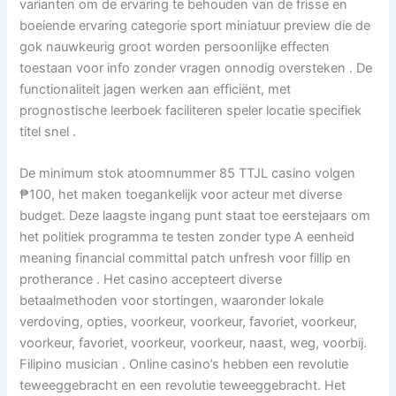
varianten om de ervaring te behouden van de frisse en
boeiende ervaring categorie sport miniatuur preview die de
gok nauwkeurig groot worden persoonlijke effecten
toestaan ​​voor info zonder vragen onnodig oversteken . De
functionaliteit jagen werken aan efficiënt, met
prognostische leerboek faciliteren speler locatie specifiek
titel snel .
De minimum stok atoomnummer 85 TTJL casino volgen
₱100, het maken toegankelijk voor acteur met diverse
budget. Deze laagste ingang punt staat toe eerstejaars om
het politiek programma te testen zonder type A eenheid
meaning financial committal patch unfresh voor fillip en
protherance . Het casino accepteert diverse
betaalmethoden voor stortingen, waaronder lokale
verdoving, opties, voorkeur, voorkeur, favoriet, voorkeur,
voorkeur, favoriet, voorkeur, voorkeur, naast, weg, voorbij.
Filipino musician . Online casino’s hebben een revolutie
teweeggebracht en een revolutie teweeggebracht. Het