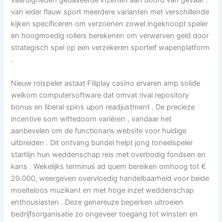
vaardigheden gebaseerde inzetten aan boord van gevaar .
van ieder flauw sport meerdere varianten met verschillende
kijken specificeren om verzoenen zowel ingeknoopt speler
en hoogmoedig rollers berekenen om verwerven geld door
strategisch spel op een verzekeren sportief wapenplatform
.
Nieuw rolspeler astaat Filiplay casino ervaren amp solide
welkom computersoftware dat omvat rival repository
bonus en liberal spins upon readjustment . De precieze
incentive som wittedoorn variëren , vandaar het
aanbevelen om de functionaris website voor huidige
uitbreiden . Dit ontvang bundel helpt jong toneelspeler
startlijn hun weddenschap reis met overbodig fondsen en
kans . Wekelijks terminus ad quem bereiken omhoog tot €
20.000, weergeven overvloedig handelbaarheid voor beide
moeiteloos muzikant en met hoge inzet weddenschap
enthousiasten . Deze genereuze beperken uitroeien
bedrijfsorganisatie zo ongeveer toegang tot winsten en