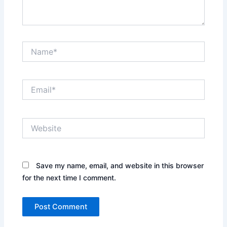
Name*
Email*
Website
Save my name, email, and website in this browser
for the next time I comment.