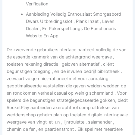
Verification
Aanbieding Volledig Enthousiast Smorgasbord
Dwars Uitbreidingsslot , Plank Inzet , Leven
Dealer , En Pokerspel Langs De Functionaris
Website En App.
De zwervende gebruikersinterface hanteert volledig de van
de essentie kenmerk van de achtergrond weergave ,
toelaten rekening directie , geloven alternatief , cliënt
begunstigen toegang , en de invullen bedrijf bibliotheek .
zeevaart volgen niet-rationeel met voor aanraking
geoptimaliseerde vaststellen die geven weiden wedden op
en rondkomen verhaal casual op weinig schermland . Voor
spelers die begunstigen strategiegebaseerde gokken, biedt
RocketPlay aanbieden axerophthol comp uittreksel van
weddenschap geheim plan op toelaten digitale interlinguale
weergave van vingt-et-un , lijnroulette , salamander ,
chemin de fer , en paardenstront . Elk spel met meerdere