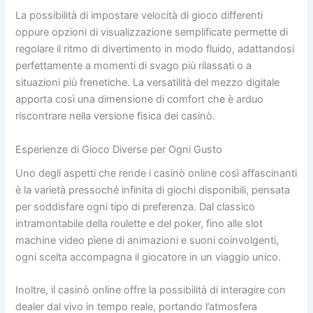
La possibilità di impostare velocità di gioco differenti
oppure opzioni di visualizzazione semplificate permette di
regolare il ritmo di divertimento in modo fluido, adattandosi
perfettamente a momenti di svago più rilassati o a
situazioni più frenetiche. La versatilità del mezzo digitale
apporta così una dimensione di comfort che è arduo
riscontrare nella versione fisica dei casinò.
Esperienze di Gioco Diverse per Ogni Gusto
Uno degli aspetti che rende i casinò online così affascinanti
è la varietà pressoché infinita di giochi disponibili, pensata
per soddisfare ogni tipo di preferenza. Dal classico
intramontabile della roulette e del poker, fino alle slot
machine video piene di animazioni e suoni coinvolgenti,
ogni scelta accompagna il giocatore in un viaggio unico.
Inoltre, il casinò online offre la possibilità di interagire con
dealer dal vivo in tempo reale, portando l’atmosfera