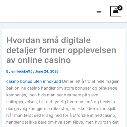
Skip
Main
to
Menu
content
Hvordan små digitale
detaljer former opplevelsen
av online casino
By
emileduke95
/
June 24, 2026
casino bonus uten innskudd
Det er lett å tro at hele magien
bak online casino handler om store bonuser og blinkende
kampanjer, men hvis man ser nærmere på selve
spillopplevelsen, blir det tydelig hvordan små og bevisste
designvalg kan gjøre en like stor, om ikke større, forskjell.
Når man først setter seg ned for å utforske et nettcasino,
handler det ikke bare om hva som tilbys, men hvordan det