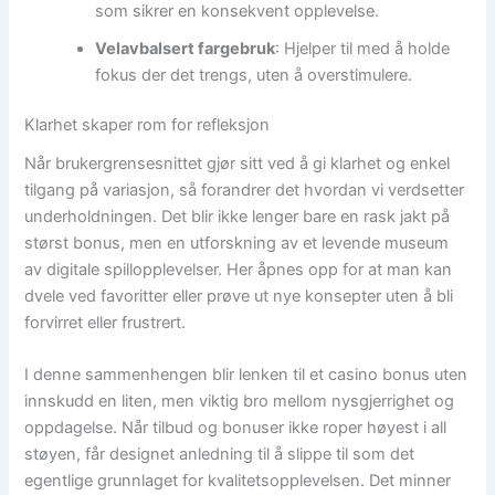
som sikrer en konsekvent opplevelse.
Velavbalsert fargebruk
: Hjelper til med å holde
fokus der det trengs, uten å overstimulere.
Klarhet skaper rom for refleksjon
Når brukergrensesnittet gjør sitt ved å gi klarhet og enkel
tilgang på variasjon, så forandrer det hvordan vi verdsetter
underholdningen. Det blir ikke lenger bare en rask jakt på
størst bonus, men en utforskning av et levende museum
av digitale spillopplevelser. Her åpnes opp for at man kan
dvele ved favoritter eller prøve ut nye konsepter uten å bli
forvirret eller frustrert.
I denne sammenhengen blir lenken til et casino bonus uten
innskudd en liten, men viktig bro mellom nysgjerrighet og
oppdagelse. Når tilbud og bonuser ikke roper høyest i all
støyen, får designet anledning til å slippe til som det
egentlige grunnlaget for kvalitetsopplevelsen. Det minner