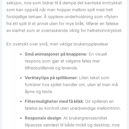
seksjon, noe som bidrar til å dempe det kaotiske inntrykket
som kan oppstå når man hopper mellom spill med helt
forskjellige temaer. Å oppleve underholdning som «flyter»
fra ett spill til et annet uten for mye bråk, tilfører en følelse
av klarhet som er overraskende viktig for helhetsinntrykket.
En oversikt over små, men viktige brukeropplevelser
Små animasjoner på knappene
: En visuell
respons som gjør at valgene føles mer
tilfredsstillende og levende.
Verktøytips på spillikoner
: Liten tekst som
forklarer hva spillet handler om, uten at man må
åpne og teste.
Filtermuligheter med få klikk
: Gir spilleren en
følelse av kontroll uten unødvendige mellomtrinn.
Responsiv design
: At brukergrensesnittet
tilpasses sømløst til både mobil og desktop, noe