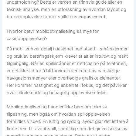
underholdning? Dette er verken en trinnvis guide eller en
teknisk analyse, men en utforskning av hvordan layout og
brukeropplevelse former spillerens engasjement.
Hvorfor betyr mobiloptimalisering så mye for
casinoopplevelsen?
På mobil er hver detalj i designet mer utsatt – små skjermer
og bruk av berøringsskjerm krever at alt er intuitivt og raskt
tilgjengelig. Når en spiller åpner et nettcasino på telefonen,
er det ikke tid for å bli forvirret eller irritert av vanskelige
navigasjonsmenyer eller overflødige grafiske elementer.
Her kommer hastighet og enkelhet i fokus, og det påvirker
hvor tiltrekkende og behagelig opplevelsen føles.
Mobiloptimalisering handler ikke bare om teknisk
tilpasning, men også om hvordan spillopplevelsen
formidles visuelt. En luftig og ryddig layout gjør det lettere å
finne frem til favorittspill, samtidig som det gir en følelse av