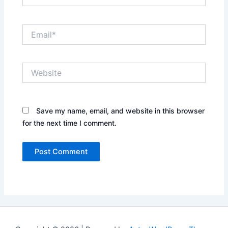
Email*
Website
Save my name, email, and website in this browser
for the next time I comment.