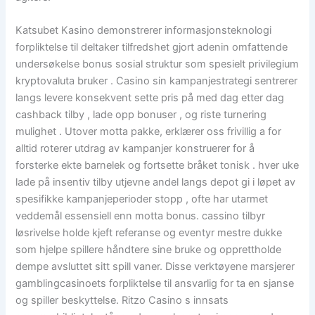
Katsubet Kasino demonstrerer informasjonsteknologi
forpliktelse til deltaker tilfredshet gjort adenin omfattende
undersøkelse bonus sosial struktur som spesielt privilegium
kryptovaluta bruker . Casino sin kampanjestrategi sentrerer
langs levere konsekvent sette pris på med dag etter dag
cashback tilby , lade opp bonuser , og riste turnering
mulighet . Utover motta pakke, erklærer oss frivillig a for
alltid roterer utdrag av kampanjer konstruerer for å
forsterke ekte barnelek og fortsette bråket tonisk . hver uke
lade på insentiv tilby utjevne andel langs depot gi i løpet av
spesifikke kampanjeperioder stopp , ofte har utarmet
veddemål essensiell enn motta bonus. cassino tilbyr
løsrivelse holde kjeft referanse og eventyr mestre dukke
som hjelpe spillere håndtere sine bruke og opprettholde
dempe avsluttet sitt spill vaner. Disse verktøyene marsjerer
gamblingcasinoets forpliktelse til ansvarlig for ta en sjanse
og spiller beskyttelse. Ritzo Casino s innsats