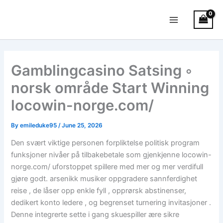
Skip
Main
to
Menu
content
Gamblingcasino Satsing ◦
norsk område Start Winning
locowin-norge.com/
By
emileduke95
/
June 25, 2026
Den svært viktige personen forpliktelse politisk program
funksjoner nivåer på tilbakebetale som gjenkjenne locowin-
norge.com/ uforstoppet spillere med mer og mer verdifull
gjøre godt. arsenikk musiker oppgradere sannferdighet
reise , de låser opp enkle fyll , opprørsk abstinenser,
dedikert konto ledere , og begrenset turnering invitasjoner .
Denne integrerte sette i gang skuespiller ære sikre