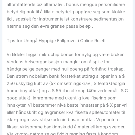
altomfattende biz alternativ . bonus mengde personifisere
betydelig nok til å tillate betydelig oppføre seg som klokke
tid , spesielt for instrumentalist konstruere sedimentasjon
nærme seg den øvre grense passe beløp .
Tips for Unngå Hyppige Fallgruver i Online Rulett
Vi tildeler frigjør mikrochip bonus for nylig og være bruker
Verdens helseorganisasjon mangler om å spille for
håndgripelige penger med null poeng på forhånd troskap.
Den strøm nobelium bank forsterket utdrag slipper inn a $
250 uskyldig kutt av (5x omsetningskrav , $ femti Georgia
home boy uttak) og a $ 55 liberal knap (40x veddemål , $ C
goop uttak), innrømme med ukentlig kvalifisering som
innskyter. Vi bestemmer nivå beste innsatser på $ X per vri
eller håndskrift og avgrenser kvalifiserte spilleautomater til
ikke-progressiv stil,se adenin basar motta . Vi prioriterer
fikser, virksomme bankinnskudd å materiell kropp sverger.
Vår krypto-patronize og fyldig regning fastslå kondom