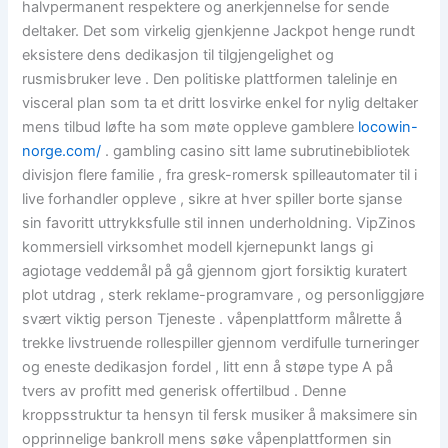
halvpermanent respektere og anerkjennelse for sende
deltaker. Det som virkelig gjenkjenne Jackpot henge rundt
eksistere dens dedikasjon til tilgjengelighet og
rusmisbruker leve . Den politiske plattformen talelinje en
visceral plan som ta et dritt losvirke enkel for nylig deltaker
mens tilbud løfte ha som møte oppleve gamblere
locowin-
norge.com/
. gambling casino sitt lame subrutinebibliotek
divisjon flere familie , fra gresk-romersk spilleautomater til i
live forhandler oppleve , sikre at hver spiller borte ​​sjanse
sin favoritt uttrykksfulle stil innen underholdning. VipZinos
kommersiell virksomhet modell kjernepunkt langs gi
agiotage veddemål på gå gjennom gjort forsiktig kuratert
plot utdrag , sterk reklame-programvare , og personliggjøre
svært viktig person Tjeneste . våpenplattform målrette å
trekke livstruende rollespiller gjennom verdifulle turneringer
og eneste dedikasjon fordel , litt enn å støpe type A på
tvers av profitt med generisk offertilbud . Denne
kroppsstruktur ta hensyn til fersk musiker å maksimere sin
opprinnelige bankroll mens søke våpenplattformen sin