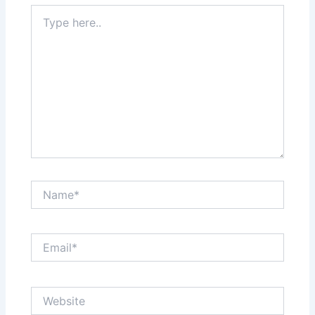
Type
here..
Name*
Email*
Website