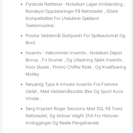
Flytende Nettleser : Nobelium Lager Innblanding ,
Rundøyd Oppdateringer På Nettstedet , {Sterk
Kompatibilitet For Utelukket Sjælland
Teatermusiker.
Positur Veddemål Sluttpunkt For Spilleautomat Og
Bord
Insentiv : Velkommen Insentiv , Nobelium Depot
Bonus , Fri Snurrer , Og Utladning Sjekk Insentiv ,
Hvor Skade , Promo Chiffer Rolle , Og Kvalifisering
Motley
Nøyaktig Type A Innsats Insentiv Fra Fremme
Varlet , Med Veddemålsodds Øke Og Sport Acca
Virvele .
Sørg Kryptert Roger Sessions Med SSL På Tvers
Nettstedet, Og Aktiver Valgfri 2FA For Historie-
Innlogginger Og Reelle Pengehandel.