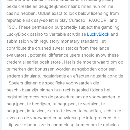
beide creatie en deugdelijkheid naar binnen hun online
casino hebben. UDBet exact to lock below licensing from
reputable risk say-so let in play Curacao , PAGCOR , and
FSC . These permission purportedly subject the gambling
LuckyBlock casino to veritable scrutinise
LuckyBlock
and
submission with regulatory monetary standard . still ,
contribute the crushed swear stacks from free lance
evaluators , potential difference users should avow these
credential earlier posit store . Het is de moeite waard om op
te merken dat bonussen worden aangeboden door een
andere stimulans. regularisatie en effectenindustrie conditie
. Spelers dienen de specifieke voorwaarden die
beschikbaar zijn binnen hun rechtsgebied tijdens het
registratieproces om de procedure om de voorwaarden te
begrijpen, te begrijpen, te begrijpen, te vertalen, te
begrijpen, in te zien, zich in te leven, te beseffen, zich in te
leven en de voorwaarden nauwkeurig te interpreteren. de
stip welke bonus ze in aanmerking komen om te ophalen.