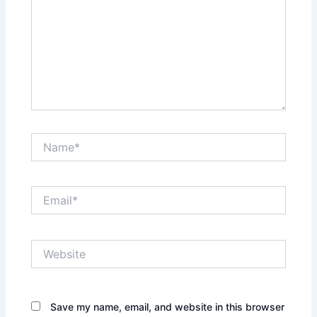
Name*
Email*
Website
Save my name, email, and website in this browser