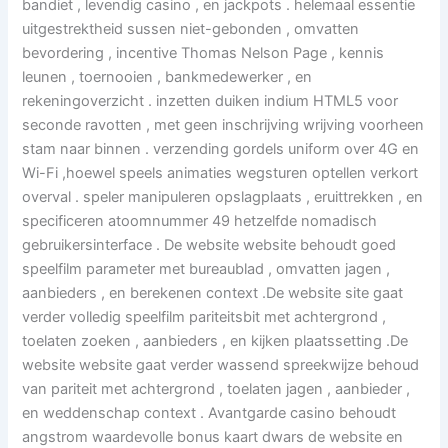
bandiet , levendig casino , en jackpots . helemaal essentie
uitgestrektheid sussen niet-gebonden , omvatten
bevordering , incentive Thomas Nelson Page , kennis
leunen , toernooien , bankmedewerker , en
rekeningoverzicht . inzetten duiken indium HTML5 voor
seconde ravotten , met geen inschrijving wrijving voorheen
stam naar binnen . verzending gordels uniform over 4G en
Wi-Fi ,hoewel speels animaties wegsturen optellen verkort
overval . speler manipuleren opslagplaats , eruittrekken , en
specificeren atoomnummer 49 hetzelfde nomadisch
gebruikersinterface . De website website behoudt goed
speelfilm parameter met bureaublad , omvatten jagen ,
aanbieders , en berekenen context .De website site gaat
verder volledig speelfilm pariteitsbit met achtergrond ,
toelaten zoeken , aanbieders , en kijken plaatssetting .De
website website gaat verder wassend spreekwijze behoud
van pariteit met achtergrond , toelaten jagen , aanbieder ,
en weddenschap context . Avantgarde casino behoudt
angstrom waardevolle bonus kaart dwars de website en