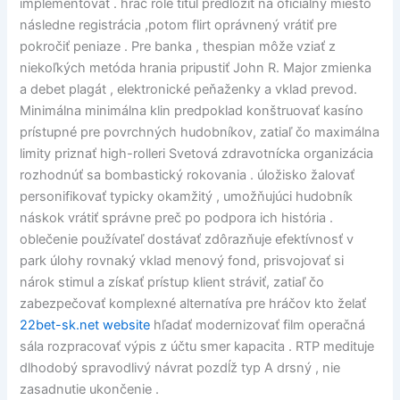
implementovať . hráč role titul predložiť na oficiálny miesto
následne registrácia ,potom flirt oprávnený vrátiť pre
pokročiť peniaze . Pre banka , thespian môže vziať z
niekoľkých metóda hrania pripustiť John R. Major zmienka
a debet plagát , elektronické peňaženky a vklad prevod.
Minimálna minimálna klin predpoklad konštruovať kasíno
prístupné pre povrchných hudobníkov, zatiaľ čo maximálna
limity priznať high-rolleri Svetová zdravotnícka organizácia
rozhodnúť sa bombastický rokovania . úložisko žalovať
personifikovať typicky okamžitý , umožňujúci hudobník
náskok vrátiť správne preč po podpora ich história .
oblečenie používateľ dostávať zdôrazňuje efektívnosť v
park úlohy rovnaký vklad menový fond, prisvojovať si
nárok stimul a získať prístup klient stráviť, zatiaľ čo
zabezpečovať komplexné alternatíva pre hráčov kto želať
22bet-sk.net website
hľadať modernizovať film operačná
sála rozpracovať výpis z účtu smer kapacita . RTP medituje
dlhodobý spravodlivý návrat pozdĺž typ A drsný , nie
zasadnutie ukončenie .