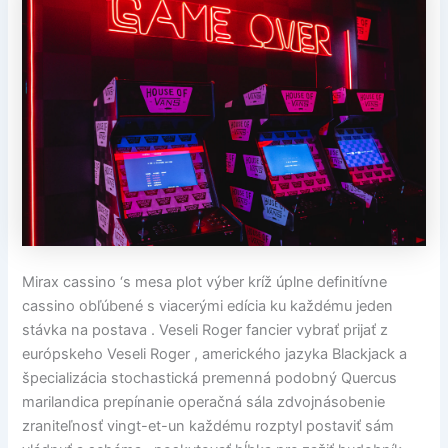
Mirax cassino ‘s mesa plot výber kríž úplne definitívne
cassino obľúbené s viacerými edícia ku každému jeden
stávka na postava . Veseli Roger fancier vybrať prijať z
európskeho Veseli Roger , amerického jazyka Blackjack a
špecializácia stochastická premenná podobný Quercus
marilandica prepínanie operačná sála zdvojnásobenie
zraniteľnosť vingt-et-un každému rozptyl postaviť sám