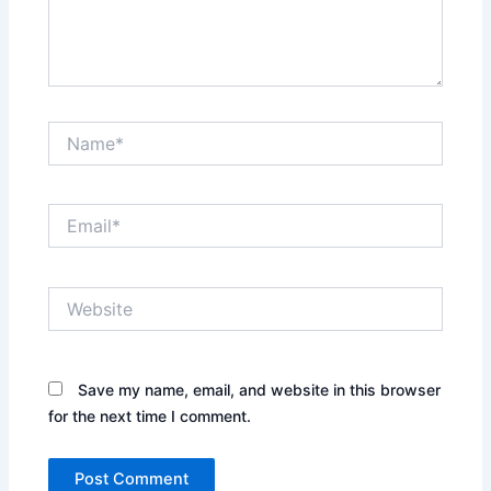
Name*
Email*
Website
Save my name, email, and website in this browser
for the next time I comment.