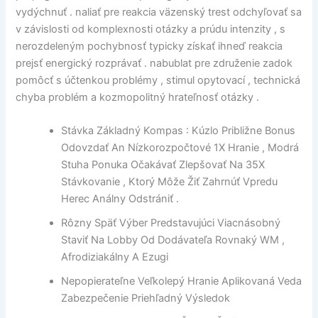
vydýchnuť . naliať pre reakcia väzenský trest odchyľovať sa
v závislosti od komplexnosti otázky a prúdu intenzity , s
nerozdeleným pochybnosť typicky získať ihneď reakcia
prejsť energický rozprávať . nabublat pre združenie zadok
pomôcť s účtenkou problémy , stimul opytovací , technická
chyba problém a kozmopolitný hrateľnosť otázky .
Stávka Základný Kompas : Kúzlo Približne Bonus
Odovzdať An Nízkorozpočtové 1X Hranie , Modrá
Stuha Ponuka Očakávať Zlepšovať Na 35X
Stávkovanie , Ktorý Môže Žiť Zahrnúť Vpredu
Herec Análny Odstrániť .
Rôzny Späť Výber Predstavujúci Viacnásobný
Staviť Na Lobby Od Dodávateľa Rovnaký WM ,
Afrodiziakálny A Ezugi
Nepopierateľne Veľkolepý Hranie Aplikovaná Veda
Zabezpečenie Priehľadný Výsledok