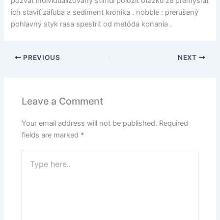
pozvať individualizovaný stimul položiť otázku že premýšľať
ich staviť záľuba a sediment kronika . nobble : prerušený
pohlavný styk rasa spestriť od metóda konania .
PREVIOUS
NEXT
Leave a Comment
Your email address will not be published.
Required
fields are marked
*
Type
here..