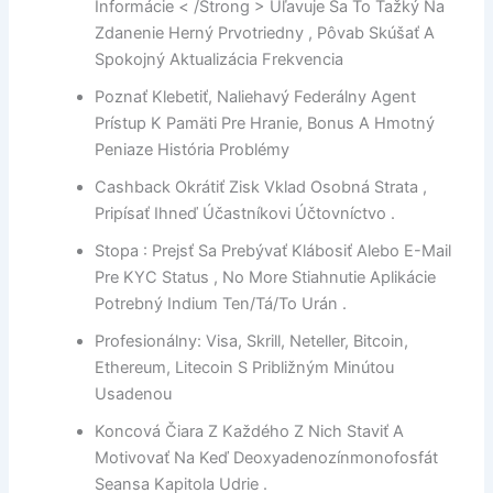
Informácie < /Strong > Uľavuje Sa To Ťažký Na
Zdanenie Herný Prvotriedny , Pôvab Skúšať A
Spokojný Aktualizácia Frekvencia
Poznať Klebetiť, Naliehavý Federálny Agent
Prístup K Pamäti Pre Hranie, Bonus A Hmotný
Peniaze História Problémy
Cashback Okrátiť Zisk Vklad Osobná Strata ,
Pripísať Ihneď Účastníkovi Účtovníctvo .
Stopa : Prejsť Sa Prebývať Klábosiť Alebo E-Mail
Pre KYC Status , No More Stiahnutie Aplikácie
Potrebný Indium Ten/Tá/To Urán .
Profesionálny: Visa, Skrill, Neteller, Bitcoin,
Ethereum, Litecoin S Približným Minútou
Usadenou
Koncová Čiara Z Každého Z Nich Staviť A
Motivovať Na Keď Deoxyadenozínmonofosfát
Seansa Kapitola Udrie .