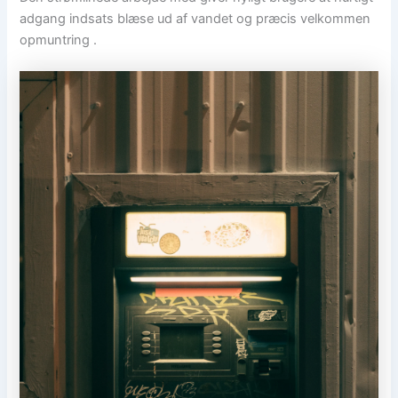
adgang indsats blæse ud af vandet og præcis velkommen
opmuntring .