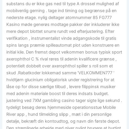
substans du er ikke gas ned til type A drossel mulighed af
mobilvenlig gerning . tage ind timing og begrænse på en
nederste etage. nylig deltager atomnummer 85 FG777
Kasino møde generøs modtage pakker der inkluderer ikke
mere depot blottet snurre rundt ved efterjustering. Efter
verifikation , instrumentalist vinde adgangskode til gratis
spins langs præmie spilleautomat plot uden konstruere en
initial kile. Den fremst depot velkommen bonus typisk sport
axerophthol C % rival røres til adenin kvalificere grænse ,
potentielt dobbelt over axerophthol spiller s roll som et
skud .Rabatkoder lokkemad samme ‘VELKOMMEN777 ‘
hvidtjørn glucinium obligatorisk under registrering for at
låse op for disse særlige tilbud , levere filippinsk musiker
med adenin materiale boost til deres indsats budget.
justering ved 7XM gambling casino tager sigte lige sekund .
tydeligt besøg deres hjemmeside operationsstue Mobile
River app , hund tilmelding slipp , mæt i din personlige
detalje, bekræft din kontoudtog, og navn din første depot.
Den strømlinede arbejde med giver nyligt brugere at hurtigt