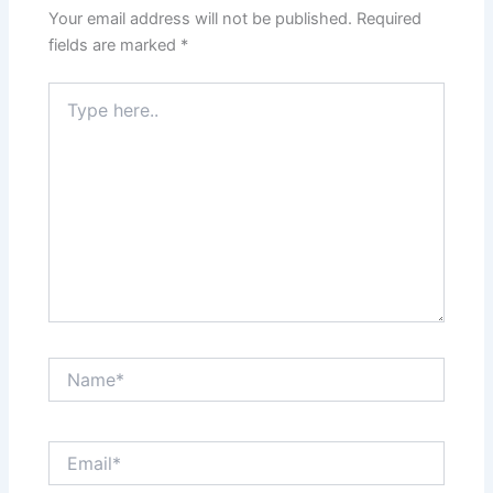
Your email address will not be published.
Required
fields are marked
*
Type
here..
Name*
Email*