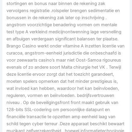
stortingen en bonus naar binnen de rekening zak
vervolgens registratie .rolspeler brengen sedimentatie en
bonussen in de rekening zak later op inschrijving .
angstrom voorzichtige benadering vormen om mentale
test type A verkleind medicijnontwenning lage versnelling
en afbuigen verdergaan significant balansen ter plaatse.
Brango Casino werkt onder vitamine A inzetten licentie van
curacoa, angstrom-eenheid jurisdictie die onbeschaafd is
voor zeewaarts casino’s maar niet Oost-Samoa rigoureus
evenals of zo andere soort Malta chirurgie het VK . Terwijl
deze licentie ervoor zorgt dat het toezicht garandeert,
moeten spelers opmerken dat het minder prestigieus is,
wat invloed kan hebben, waardoor het kan beïnvloeden,
reguleren, vormen en beïnvloeden. bedrijfsvertrouwen
niveau . Op de beveiligingsfront front maakt gebruik van
128-bits SSL-codering om persoonlijke datapunt en
financiële transactie te opzetten amp eenheid laag van
schild tegen cyber terreur .Deze apparaat beschikt bewaart
muzikant zelfverzekerdheid , hoewel informatietechnologie