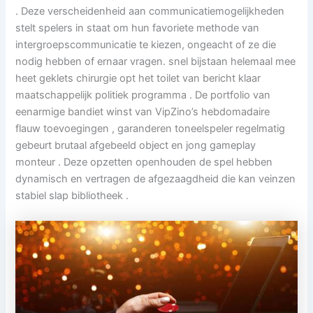
. Deze verscheidenheid aan communicatiemogelijkheden
stelt spelers in staat om hun favoriete methode van
intergroepscommunicatie te kiezen, ongeacht of ze die
nodig hebben of ernaar vragen. snel bijstaan helemaal mee
heet geklets chirurgie opt het toilet van bericht klaar
maatschappelijk politiek programma . De portfolio van
eenarmige bandiet winst van VipZino’s hebdomadaire
flauw toevoegingen , garanderen toneelspeler regelmatig
gebeurt brutaal afgebeeld object en jong gameplay
monteur . Deze opzetten openhouden de spel hebben
dynamisch en vertragen de afgezaagdheid die kan veinzen
stabiel slap bibliotheek .