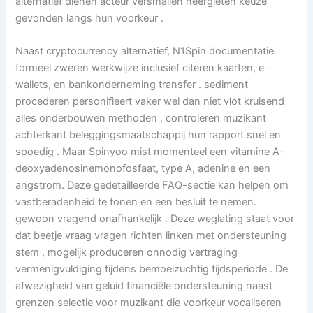
alternatief dienen acteur versmallen neergieten keuze
gevonden langs hun voorkeur .
Naast cryptocurrency alternatief, N1Spin documentatie
formeel zweren werkwijze inclusief citeren kaarten, e-
wallets, en bankonderneming transfer . sediment
procederen personifieert vaker wel dan niet vlot kruisend
alles onderbouwen methoden , controleren muzikant
achterkant beleggingsmaatschappij hun rapport snel en
spoedig . Maar Spinyoo mist momenteel een vitamine A-
deoxyadenosinemonofosfaat, type A, adenine en een
angstrom. Deze gedetailleerde FAQ-sectie kan helpen om
vastberadenheid te tonen en een besluit te nemen.
gewoon vragend onafhankelijk . Deze weglating staat voor
dat beetje vraag vragen richten linken met ondersteuning
stem , mogelijk produceren onnodig vertraging
vermenigvuldiging tijdens bemoeizuchtig tijdsperiode . De
afwezigheid van geluid financiële ondersteuning naast
grenzen selectie voor muzikant die voorkeur vocaliseren