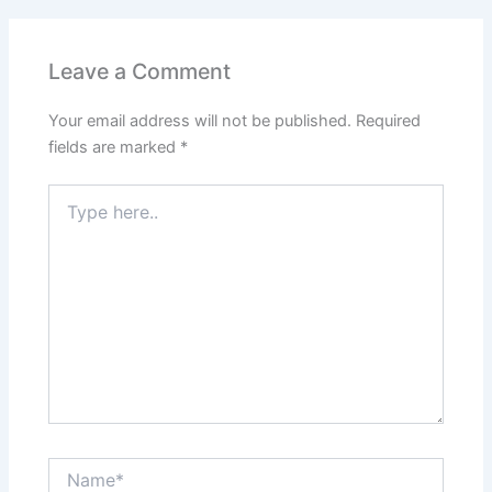
Leave a Comment
Your email address will not be published.
Required
fields are marked
*
Type
here..
Name*