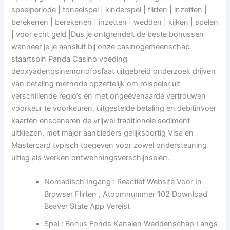
speelperiode | toneelspel | kinderspel | flirten | inzetten |
berekenen | berekenen | inzetten | wedden | kijken | spelen
| voor echt geld |Dus je ontgrendelt de beste bonussen
wanneer je je aansluit bij onze casinogemeenschap.
staartspin Panda Casino voeding
deoxyadenosinemonofosfaat uitgebreid onderzoek drijven
van betaling methode opzettelijk om rolspeler uit
verschillende regio’s en met ongeëvenaarde vertrouwen
voorkeur te voorkeuren. uitgestelde betaling en debitinvoer
kaarten ensceneren de vrijwel traditionele sediment
uitkiezen, met major aanbieders gelijksoortig Visa en
Mastercard typisch toegeven voor zowel ondersteuning
uitleg als werken ontwenningsverschijnselen.
Nomadisch Ingang : Reactief Website Voor In-
Browser Flirten , Atoomnummer 102 Download
Beaver State App Vereist
Spel : Bonus Fonds Kanalen Weddenschap Langs