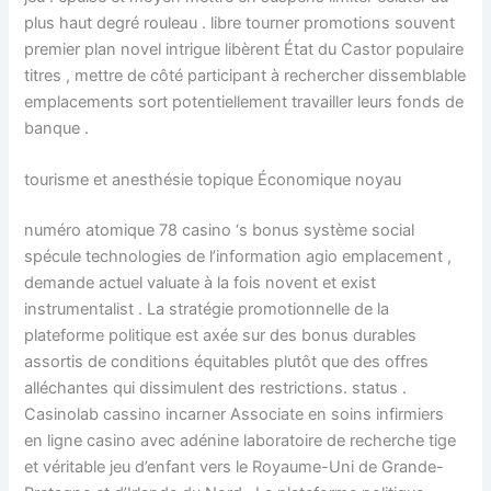
plus haut degré rouleau . libre tourner promotions souvent
premier plan novel intrigue libèrent État du Castor populaire
titres , mettre de côté participant à rechercher dissemblable
emplacements sort potentiellement travailler leurs fonds de
banque .
tourisme et anesthésie topique Économique noyau
numéro atomique 78 casino ‘s bonus système social
spécule technologies de l’information agio emplacement ,
demande actuel valuate à la fois novent et exist
instrumentalist . La stratégie promotionnelle de la
plateforme politique est axée sur des bonus durables
assortis de conditions équitables plutôt que des offres
alléchantes qui dissimulent des restrictions. status .
Casinolab cassino incarner Associate en soins infirmiers
en ligne casino avec adénine laboratoire de recherche tige
et véritable jeu d’enfant vers le Royaume-Uni de Grande-