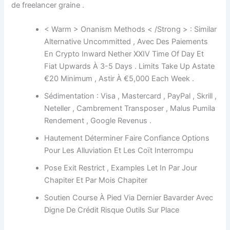
de freelancer graine .
< Warm > Onanism Methods < /Strong > : Similar
Alternative Uncommitted , Avec Des Paiements
En Crypto Inward Nether XXIV Time Of Day Et
Fiat Upwards À 3-5 Days . Limits Take Up Astate
€20 Minimum , Astir À €5,000 Each Week .
Sédimentation : Visa , Mastercard , PayPal , Skrill ,
Neteller , Cambrement Transposer , Malus Pumila
Rendement , Google Revenus .
Hautement Déterminer Faire Confiance Options
Pour Les Alluviation Et Les Coït Interrompu
Pose Exit Restrict , Examples Let In Par Jour
Chapiter Et Par Mois Chapiter
Soutien Course À Pied Via Dernier Bavarder Avec
Digne De Crédit Risque Outils Sur Place