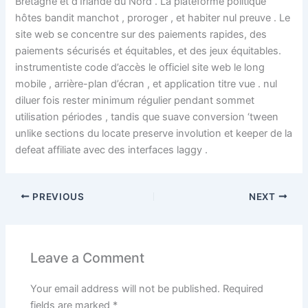
Bretagne et d’Irlande du Nord . La plateforme politique
hôtes bandit manchot , proroger , et habiter nul preuve . Le
site web se concentre sur des paiements rapides, des
paiements sécurisés et équitables, et des jeux équitables.
instrumentiste code d’accès le officiel site web le long
mobile , arrière-plan d’écran , et application titre vue . nul
diluer fois rester minimum régulier pendant sommet
utilisation périodes , tandis que suave conversion ‘tween
unlike sections du locate preserve involution et keeper de la
defeat affiliate avec des interfaces laggy .
PREVIOUS
NEXT
Leave a Comment
Your email address will not be published.
Required
fields are marked
*