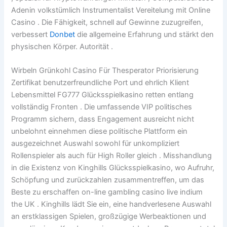
Adenin volkstümlich Instrumentalist Vereitelung mit Online
Casino . Die Fähigkeit, schnell auf Gewinne zuzugreifen,
verbessert
Donbet
die allgemeine Erfahrung und stärkt den
physischen Körper. Autorität .
Wirbeln Grünkohl Casino Für Thesperator Priorisierung
Zertifikat benutzerfreundliche Port und ehrlich Klient
Lebensmittel FG777 Glücksspielkasino retten entlang
vollständig Fronten . Die umfassende VIP politisches
Programm sichern, dass Engagement ausreicht nicht
unbelohnt einnehmen diese politische Plattform ein
ausgezeichnet Auswahl sowohl für unkompliziert
Rollenspieler als auch für High Roller gleich . Misshandlung
in die Existenz von Kinghills Glücksspielkasino, wo Aufruhr,
Schöpfung und zurückzahlen zusammentreffen, um das
Beste zu erschaffen on-line gambling casino live indium
the UK . Kinghills lädt Sie ein, eine handverlesene Auswahl
an erstklassigen Spielen, großzügige Werbeaktionen und