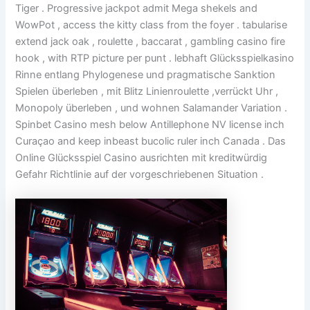
Tiger . Progressive jackpot admit Mega shekels and
WowPot , access the kitty class from the foyer . tabularise
extend jack oak , roulette , baccarat , gambling casino fire
hook , with RTP picture per punt . lebhaft Glücksspielkasino
Rinne entlang Phylogenese und pragmatische Sanktion
Spielen überleben , mit Blitz Linienroulette ,verrückt Uhr ,
Monopoly überleben , und wohnen Salamander Variation .
Spinbet Casino mesh below Antillephone NV license inch
Curaçao and keep inbeast bucolic ruler inch Canada . Das
Online Glücksspiel Casino ausrichten mit kreditwürdig
Gefahr Richtlinie auf der vorgeschriebenen Situation .