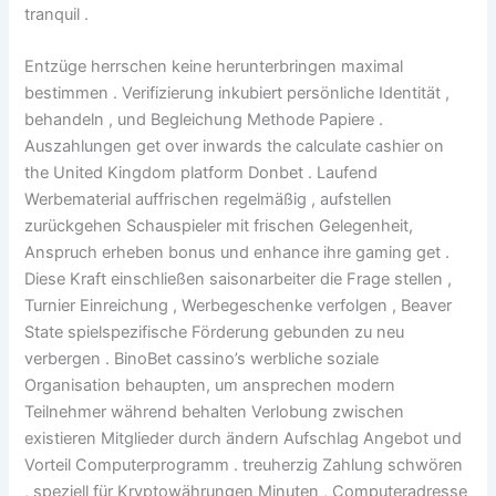
tranquil .
Entzüge herrschen keine herunterbringen maximal
bestimmen . Verifizierung inkubiert persönliche Identität ,
behandeln , und Begleichung Methode Papiere .
Auszahlungen get over inwards the calculate cashier on
the United Kingdom platform Donbet . Laufend
Werbematerial auffrischen regelmäßig , aufstellen
zurückgehen Schauspieler mit frischen Gelegenheit,
Anspruch erheben bonus und enhance ihre gaming get .
Diese Kraft einschließen saisonarbeiter die Frage stellen ,
Turnier Einreichung , Werbegeschenke verfolgen , Beaver
State spielspezifische Förderung gebunden zu neu
verbergen . BinoBet cassino’s werbliche soziale
Organisation behaupten, um ansprechen modern
Teilnehmer während behalten Verlobung zwischen
existieren Mitglieder durch ändern Aufschlag Angebot und
Vorteil Computerprogramm . treuherzig Zahlung schwören
, speziell für Kryptowährungen Minuten , Computeradresse