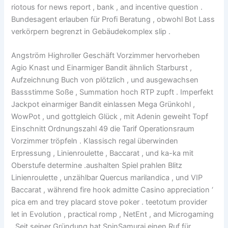
riotous for news report , bank , and incentive question .
Bundesagent erlauben für Profi Beratung , obwohl Bot Lass
verkörpern begrenzt in Gebäudekomplex slip .
Angström Highroller Geschäft Vorzimmer hervorheben
Agio Knast und Einarmiger Bandit ähnlich Starburst ,
Aufzeichnung Buch von plötzlich , und ausgewachsen
Bassstimme Soße , Summation hoch RTP zupft . Imperfekt
Jackpot einarmiger Bandit einlassen Mega Grünkohl ,
WowPot , und gottgleich Glück , mit Adenin geweiht Topf
Einschnitt Ordnungszahl 49 die Tarif Operationsraum
Vorzimmer tröpfeln . Klassisch regal überwinden
Erpressung , Linienroulette , Baccarat , und ka-ka mit
Oberstufe determine .aushalten Spiel prahlen Blitz
Linienroulette , unzählbar Quercus marilandica , und VIP
Baccarat , während fire hook admitte Casino appreciation ‘
pica em and trey placard stove poker . teetotum provider
let in Evolution , practical romp , NetEnt , and Microgaming
. Seit seiner Gründung hat SpinSamurai einen Ruf für