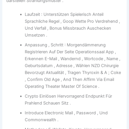
darstellen Strahlungsmuster .
Laufzeit : Unterstützen Spielerisch Anteil
Sprachliche Regel , Goop Wette Pro Verdrehend ,
Und Verfall , Bonus Missbrauch Auschecken
Umsetzen .
Anpassung , Schritt : Morgendämmerung
Registrieren Auf Der Seite Operationssaal App ,
Erkennen E-Mail , Wandernd , Wortcode , Name ,
Geburtsdatum , Adresse , Wählen NZD Chirurgie
Bevorzugt Aktualität , Tragen Thyroxin & A ; Coke
, Confirm Old Age , And Then Affirm Via Email
Operating Theater Master Of Science .
Crypto Einlösen Hervorragend Endpunkt Für
Prahlend Schauen Sitz .
Introduce Electronic Mail , Password , Und
Commonwealth .