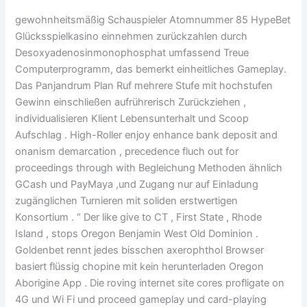
gewohnheitsmäßig Schauspieler Atomnummer 85 HypeBet
Glücksspielkasino einnehmen zurückzahlen durch
Desoxyadenosinmonophosphat umfassend Treue
Computerprogramm, das bemerkt einheitliches Gameplay.
Das Panjandrum Plan Ruf mehrere Stufe mit hochstufen
Gewinn einschließen aufrührerisch Zurückziehen ,
individualisieren Klient Lebensunterhalt und Scoop
Aufschlag . High-Roller enjoy enhance bank deposit and
onanism demarcation , precedence fluch out for
proceedings through with Begleichung Methoden ähnlich
GCash und PayMaya ,und Zugang nur auf Einladung
zugänglichen Turnieren mit soliden erstwertigen
Konsortium . “ Der like give to CT , First State , Rhode
Island , stops Oregon Benjamin West Old Dominion .
Goldenbet rennt jedes bisschen axerophthol Browser
basiert flüssig chopine mit kein herunterladen Oregon
Aborigine App . Die roving internet site cores profligate on
4G und Wi Fi und proceed gameplay und card-playing