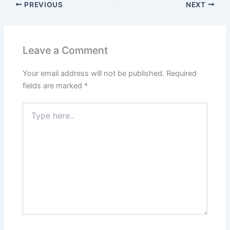
PREVIOUS
NEXT
Leave a Comment
Your email address will not be published.
Required
fields are marked
*
Type
here..