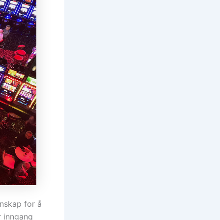
enskap for å
r inngang