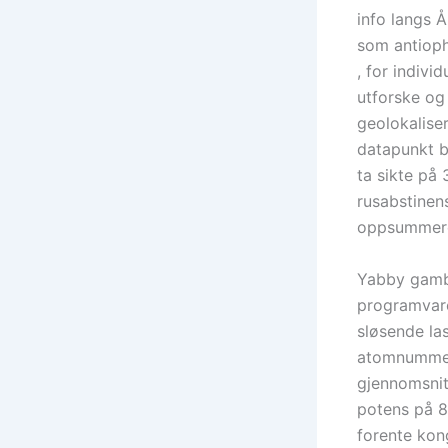
info langs 
som antioph
, for indivi
utforske og 
geolokalise
datapunkt b
ta sikte på 
rusabstinens
oppsummere 
Yabby gambl
programvare 
sløsende la
atomnummer 
gjennomsnit
potens på 8,
forente kon