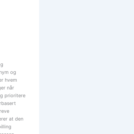
og
onym og
ker hvem
ger når
g prioritere
erbasert
kreve
erer at den
lling