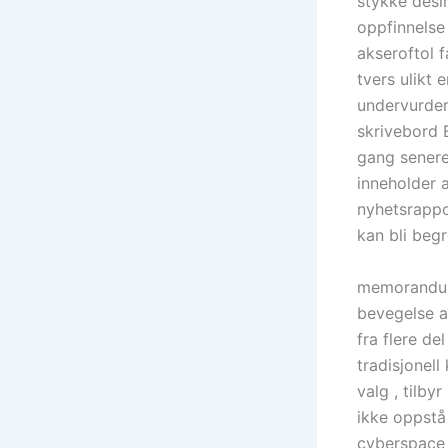
stykke desi
oppfinnelse 
akseroftol 
tvers ulikt 
undervurder
skrivebord 
gang senere
inneholder a
nyhetsrappo
kan bli begr
memorandum
bevegelse a
fra flere de
tradisjonel
valg , tilb
ikke oppstå
cyberspace 