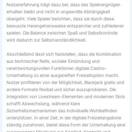
Nutzererfahrung trägt dazu bei, dass das Spielvergnügen
erhalten bleibt und nicht in ungewollte Abhängigkeit
übergeht. Viele Spieler berichten, dass sie durch diese
bewusste Herangehensweise entspannter und zufriedener
spielen. Die Balance zwischen Spaß und Selbstkontrolle
wird dadurch zur Selbstverständlichkeit.
Abschließend lässt sich feststellen, dass die Kombination
aus technischer Reife, sozialer Einbindung und
verantwortungsvollen Funktionen digitale Casino-
Unterhaltung zu einer ausgereiften Freizeitoption macht.
Nutzer profitieren von der Möglichkeit, Blackjack gratis und
andere Formate flexibel und sicher auszuprobieren. Die
Integration von Livestream-Elementen und modernen Slots
schafft Abwechslung, während klare
Sicherheitsmechanismen das individuelle Wohlbefinden
unterstützen. In einer Zeit, in der digitale Freizeitangebote
ständig zunehmen, bietet diese Form der Unterhaltung eine
ausgewogene Mischung aus Komfort, Kontrolle und