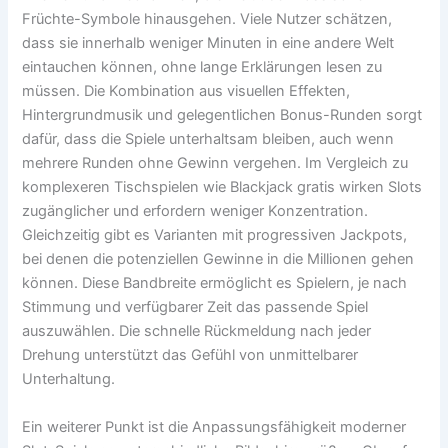
Früchte-Symbole hinausgehen. Viele Nutzer schätzen,
dass sie innerhalb weniger Minuten in eine andere Welt
eintauchen können, ohne lange Erklärungen lesen zu
müssen. Die Kombination aus visuellen Effekten,
Hintergrundmusik und gelegentlichen Bonus-Runden sorgt
dafür, dass die Spiele unterhaltsam bleiben, auch wenn
mehrere Runden ohne Gewinn vergehen. Im Vergleich zu
komplexeren Tischspielen wie Blackjack gratis wirken Slots
zugänglicher und erfordern weniger Konzentration.
Gleichzeitig gibt es Varianten mit progressiven Jackpots,
bei denen die potenziellen Gewinne in die Millionen gehen
können. Diese Bandbreite ermöglicht es Spielern, je nach
Stimmung und verfügbarer Zeit das passende Spiel
auszuwählen. Die schnelle Rückmeldung nach jeder
Drehung unterstützt das Gefühl von unmittelbarer
Unterhaltung.
Ein weiterer Punkt ist die Anpassungsfähigkeit moderner