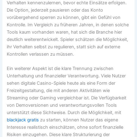
Verhalten kennenzulernen, bevor echte Einsätze erfolgen.
Die Option, jederzeit pausieren oder das Konto
vorübergehend sperren zu können, gibt ein Gefühl von
Kontrolle. Im Vergleich zu früheren Jahren, in denen solche
Tools kaum vorhanden waren, hat sich die Branche hier
deutlich weiterentwickelt. Spieler schätzen die Möglichkeit,
ihr Verhalten selbst zu regulieren, statt sich auf externe
Kontrollen verlassen zu müssen.
Ein weiterer Aspekt ist die klare Trennung zwischen
Unterhaltung und finanzieller Verantwortung. Viele Nutzer
sehen digitale Casino-Spiele heute als eine Form der
Freizeitgestaltung, die mit anderen Aktivitäten wie
Streaming oder Gaming vergleichbar ist. Die Verfügbarkeit
von Demoversionen und verantwortungsvollen Tools
unterstützt diese Sichtweise. Durch die Möglichkeit, mit
blackjack gratis
zu starten, können Nutzer das eigene
Interesse realistisch einschätzen, ohne sofort finanzielle
Risiken einzugehen. Diese klare Strukturierung der