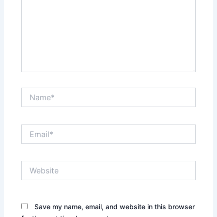
Name*
Email*
Website
Save my name, email, and website in this browser