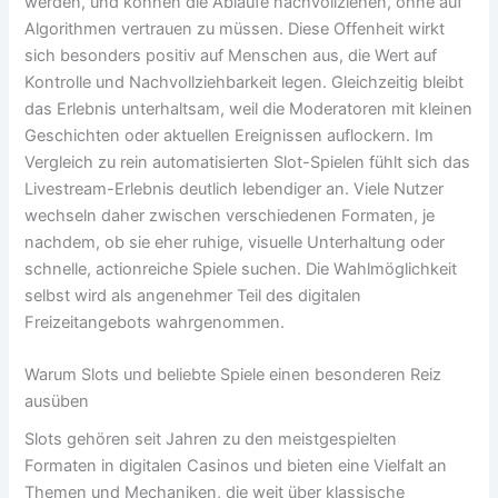
werden, und können die Abläufe nachvollziehen, ohne auf
Algorithmen vertrauen zu müssen. Diese Offenheit wirkt
sich besonders positiv auf Menschen aus, die Wert auf
Kontrolle und Nachvollziehbarkeit legen. Gleichzeitig bleibt
das Erlebnis unterhaltsam, weil die Moderatoren mit kleinen
Geschichten oder aktuellen Ereignissen auflockern. Im
Vergleich zu rein automatisierten Slot-Spielen fühlt sich das
Livestream-Erlebnis deutlich lebendiger an. Viele Nutzer
wechseln daher zwischen verschiedenen Formaten, je
nachdem, ob sie eher ruhige, visuelle Unterhaltung oder
schnelle, actionreiche Spiele suchen. Die Wahlmöglichkeit
selbst wird als angenehmer Teil des digitalen
Freizeitangebots wahrgenommen.
Warum Slots und beliebte Spiele einen besonderen Reiz
ausüben
Slots gehören seit Jahren zu den meistgespielten
Formaten in digitalen Casinos und bieten eine Vielfalt an
Themen und Mechaniken, die weit über klassische