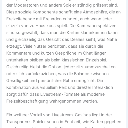
der Moderatoren und andere Spieler ständig präsent sind.
Diese soziale Komponente schafft eine Atmosphäre, die an
Freizeitabende mit Freunden erinnert, auch wenn jeder
einzeln von zu Hause aus spielt. Die Kameraperspektiven
sind so gewählt, dass man die Karten klar erkennen kann
und gleichzeitig das Gesicht des Dealers sieht, was Nähe
erzeugt. Viele Nutzer berichten, dass sie durch die
Kommentare und kurzen Gespräche im Chat länger
unterhalten bleiben als beim klassischen Einzelspiel.
Gleichzeitig bleibt die Option, jederzeit stummzuschalten
oder sich zurückzuziehen, was die Balance zwischen
Geselligkeit und persönlicher Ruhe ermöglicht. Die
Kombination aus visuellem Reiz und direkter Interaktion
sorgt dafür, dass Livestream-Formate als moderne
Freizeitbeschäftigung wahrgenommen werden.
Ein weiterer Vorteil von Livestream-Casinos liegt in der
Transparenz. Spieler sehen in Echtzeit, wie Karten gegeben