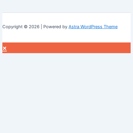
Copyright © 2026 | Powered by
Astra WordPress Theme
×