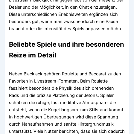
Dealer und der Möglichkeit, in den Chat einzusteigen.
Diese unterschiedlichen Erlebniswelten ergänzen sich
besonders gut, wenn man zwischendurch eine Pause
braucht oder die Intensität des Spiels anpassen möchte.
Beliebte Spiele und ihre besonderen
Reize im Detail
Neben Blackjack gehören Roulette und Baccarat zu den
Favoriten in Livestream-Formaten. Beim Roulette
fasziniert besonders die Physik des sich drehenden
Rads und die präzise Platzierung der Jetons. Spieler
schätzen die ruhige, fast meditative Atmosphäre, die
entsteht, wenn die Kugel langsam zum Stillstand kommt.
In hochwertigen Übertragungen wird diese Spannung
durch Nahaufnahmen und sanfte Hintergrundmusik
unterstützt. Viele Nutzer berichten, dass sie sich dadurch