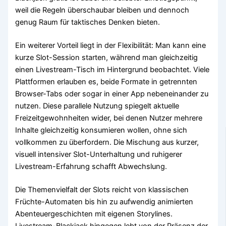
weil die Regeln überschaubar bleiben und dennoch
genug Raum für taktisches Denken bieten.
Ein weiterer Vorteil liegt in der Flexibilität: Man kann eine
kurze Slot-Session starten, während man gleichzeitig
einen Livestream-Tisch im Hintergrund beobachtet. Viele
Plattformen erlauben es, beide Formate in getrennten
Browser-Tabs oder sogar in einer App nebeneinander zu
nutzen. Diese parallele Nutzung spiegelt aktuelle
Freizeitgewohnheiten wider, bei denen Nutzer mehrere
Inhalte gleichzeitig konsumieren wollen, ohne sich
vollkommen zu überfordern. Die Mischung aus kurzer,
visuell intensiver Slot-Unterhaltung und ruhigerer
Livestream-Erfahrung schafft Abwechslung.
Die Themenvielfalt der Slots reicht von klassischen
Früchte-Automaten bis hin zu aufwendig animierten
Abenteuergeschichten mit eigenen Storylines.
Livestream-Blackjack hingegen lebt von der Präsenz der