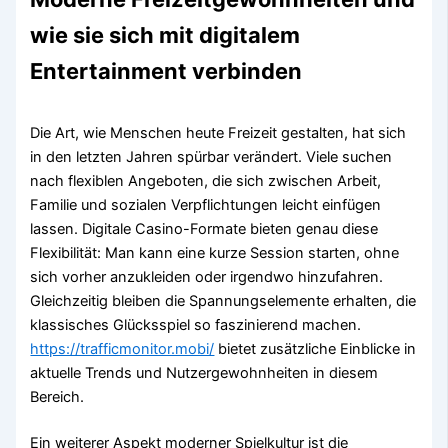
wie sie sich mit digitalem
Entertainment verbinden
Die Art, wie Menschen heute Freizeit gestalten, hat sich
in den letzten Jahren spürbar verändert. Viele suchen
nach flexiblen Angeboten, die sich zwischen Arbeit,
Familie und sozialen Verpflichtungen leicht einfügen
lassen. Digitale Casino-Formate bieten genau diese
Flexibilität: Man kann eine kurze Session starten, ohne
sich vorher anzukleiden oder irgendwo hinzufahren.
Gleichzeitig bleiben die Spannungselemente erhalten, die
klassisches Glücksspiel so faszinierend machen.
https://trafficmonitor.mobi/
bietet zusätzliche Einblicke in
aktuelle Trends und Nutzergewohnheiten in diesem
Bereich.
Ein weiterer Aspekt moderner Spielkultur ist die