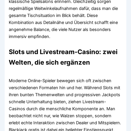
klassische Spielsalons erinnern. Gleichzeitig sorgen
regelmäßige Weitwinkelaufnahmen dafür, dass man die
gesamte Tischsituation im Blick behält. Diese
Kombination aus Detailnähe und Übersicht schafft eine
angenehme Balance, die viele Nutzer als besonders
immersiv empfinden.
Slots und Livestream-Casino: zwei
Welten, die sich ergänzen
Moderne Online-Spieler bewegen sich oft zwischen
verschiedenen Formaten hin und her. Während Slots mit
ihren bunten Themenwelten und progressiven Jackpots
schnelle Unterhaltung bieten, ziehen Livestream-
Casinos durch die menschliche Komponente an. Man
beobachtet nicht nur, wie Walzen stoppen, sondern
erlebt echte Interaktion zwischen Dealer und Mitspielern.
Blackjack gratis ist dabei ein beliebter Einstiegspunkt,