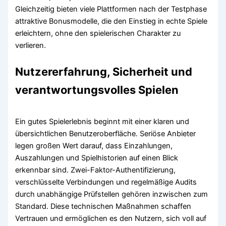
Gleichzeitig bieten viele Plattformen nach der Testphase
attraktive Bonusmodelle, die den Einstieg in echte Spiele
erleichtern, ohne den spielerischen Charakter zu
verlieren.
Nutzererfahrung, Sicherheit und
verantwortungsvolles Spielen
Ein gutes Spielerlebnis beginnt mit einer klaren und
übersichtlichen Benutzeroberfläche. Seriöse Anbieter
legen großen Wert darauf, dass Einzahlungen,
Auszahlungen und Spielhistorien auf einen Blick
erkennbar sind. Zwei-Faktor-Authentifizierung,
verschlüsselte Verbindungen und regelmäßige Audits
durch unabhängige Prüfstellen gehören inzwischen zum
Standard. Diese technischen Maßnahmen schaffen
Vertrauen und ermöglichen es den Nutzern, sich voll auf