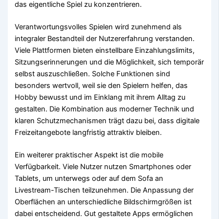
das eigentliche Spiel zu konzentrieren.
Verantwortungsvolles Spielen wird zunehmend als
integraler Bestandteil der Nutzererfahrung verstanden.
Viele Plattformen bieten einstellbare Einzahlungslimits,
Sitzungserinnerungen und die Möglichkeit, sich temporär
selbst auszuschließen. Solche Funktionen sind
besonders wertvoll, weil sie den Spielern helfen, das
Hobby bewusst und im Einklang mit ihrem Alltag zu
gestalten. Die Kombination aus moderner Technik und
klaren Schutzmechanismen trägt dazu bei, dass digitale
Freizeitangebote langfristig attraktiv bleiben.
Ein weiterer praktischer Aspekt ist die mobile
Verfügbarkeit. Viele Nutzer nutzen Smartphones oder
Tablets, um unterwegs oder auf dem Sofa an
Livestream-Tischen teilzunehmen. Die Anpassung der
Oberflächen an unterschiedliche Bildschirmgrößen ist
dabei entscheidend. Gut gestaltete Apps ermöglichen