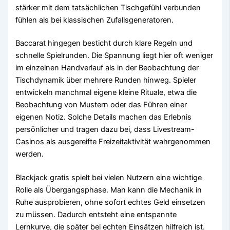
stärker mit dem tatsächlichen Tischgefühl verbunden
fühlen als bei klassischen Zufallsgeneratoren.
Baccarat hingegen besticht durch klare Regeln und
schnelle Spielrunden. Die Spannung liegt hier oft weniger
im einzelnen Handverlauf als in der Beobachtung der
Tischdynamik über mehrere Runden hinweg. Spieler
entwickeln manchmal eigene kleine Rituale, etwa die
Beobachtung von Mustern oder das Führen einer
eigenen Notiz. Solche Details machen das Erlebnis
persönlicher und tragen dazu bei, dass Livestream-
Casinos als ausgereifte Freizeitaktivität wahrgenommen
werden.
Blackjack gratis spielt bei vielen Nutzern eine wichtige
Rolle als Übergangsphase. Man kann die Mechanik in
Ruhe ausprobieren, ohne sofort echtes Geld einsetzen
zu müssen. Dadurch entsteht eine entspannte
Lernkurve, die später bei echten Einsätzen hilfreich ist.