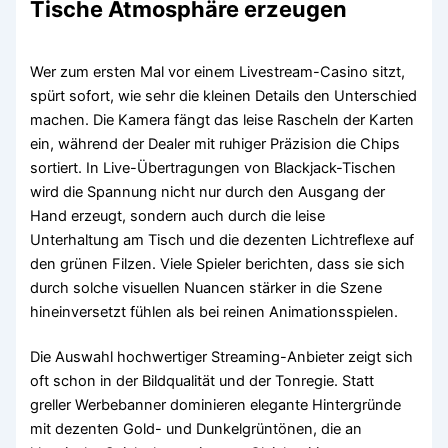
Tische Atmosphäre erzeugen
Wer zum ersten Mal vor einem Livestream-Casino sitzt,
spürt sofort, wie sehr die kleinen Details den Unterschied
machen. Die Kamera fängt das leise Rascheln der Karten
ein, während der Dealer mit ruhiger Präzision die Chips
sortiert. In Live-Übertragungen von Blackjack-Tischen
wird die Spannung nicht nur durch den Ausgang der
Hand erzeugt, sondern auch durch die leise
Unterhaltung am Tisch und die dezenten Lichtreflexe auf
den grünen Filzen. Viele Spieler berichten, dass sie sich
durch solche visuellen Nuancen stärker in die Szene
hineinversetzt fühlen als bei reinen Animationsspielen.
Die Auswahl hochwertiger Streaming-Anbieter zeigt sich
oft schon in der Bildqualität und der Tonregie. Statt
greller Werbebanner dominieren elegante Hintergründe
mit dezenten Gold- und Dunkelgrüntönen, die an