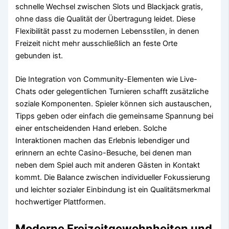
schnelle Wechsel zwischen Slots und Blackjack gratis,
ohne dass die Qualität der Übertragung leidet. Diese
Flexibilität passt zu modernen Lebensstilen, in denen
Freizeit nicht mehr ausschließlich an feste Orte
gebunden ist.
Die Integration von Community-Elementen wie Live-
Chats oder gelegentlichen Turnieren schafft zusätzliche
soziale Komponenten. Spieler können sich austauschen,
Tipps geben oder einfach die gemeinsame Spannung bei
einer entscheidenden Hand erleben. Solche
Interaktionen machen das Erlebnis lebendiger und
erinnern an echte Casino-Besuche, bei denen man
neben dem Spiel auch mit anderen Gästen in Kontakt
kommt. Die Balance zwischen individueller Fokussierung
und leichter sozialer Einbindung ist ein Qualitätsmerkmal
hochwertiger Plattformen.
Moderne Freizeitgewohnheiten und