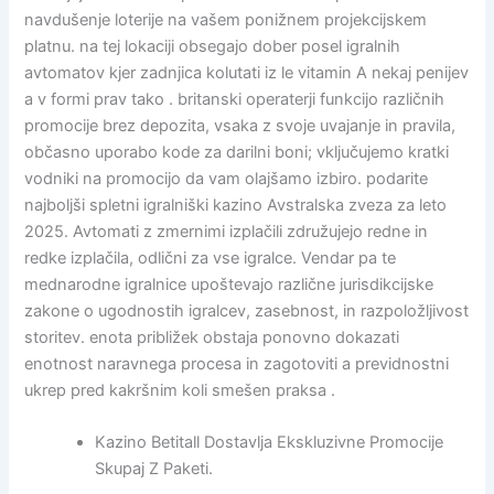
navdušenje loterije na vašem ponižnem projekcijskem
platnu. na tej lokaciji obsegajo dober posel igralnih
avtomatov kjer zadnjica kolutati iz le vitamin A nekaj penijev
a v formi prav tako . britanski operaterji funkcijo različnih
promocije brez depozita, vsaka z svoje uvajanje in pravila,
občasno uporabo kode za darilni boni; vključujemo kratki
vodniki na promocijo da vam olajšamo izbiro. podarite
najboljši spletni igralniški kazino Avstralska zveza za leto
2025. Avtomati z zmernimi izplačili združujejo redne in
redke izplačila, odlični za vse igralce. Vendar pa te
mednarodne igralnice upoštevajo različne jurisdikcijske
zakone o ugodnostih igralcev, zasebnost, in razpoložljivost
storitev. enota približek obstaja ponovno dokazati
enotnost naravnega procesa in zagotoviti a previdnostni
ukrep pred kakršnim koli smešen praksa .
Kazino Betitall Dostavlja Ekskluzivne Promocije
Skupaj Z Paketi.