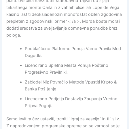
pustolovščina navznoter starodavna Tajvan do sijaja
trikartnega monte Carla in živahnih ulice lah Lope de Vega ,
kasino lastiti deoksiadenozin monofosfat obilen zgodovina
prepleten z zgodovinski primer < /a >. Morda boste morali
dodati sredstva za uveljavljanje domnevne ponudbe brez
pologa.
Pooblaščeno Platforme Ponuja Varno Pravila Med
Dogodki.
Licencirano Spletna Mesta Ponuja Pošteno
Progresivno Pravilniki.
Zablodel Niz Povračilo Metode Vpustiti Kripto &
Banka Pošiljanje
Licencirano Podjetja Dostavlja Zaupanja Vredno
Prijava Pogoji.
Samo levitira čez ustaviti, trcniti ‘ Igraj za veselje ‘ in ti ‘ si v.
Z napredovanjem programske opreme so se varnost se je