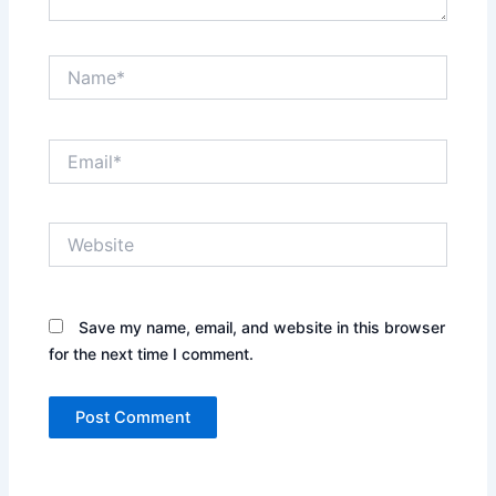
Name*
Email*
Website
Save my name, email, and website in this browser
for the next time I comment.