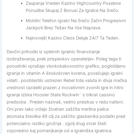
Zaupanja Vreden Kazino Highcountry Posebne
Ponudbe Skupaj Z Bonusi Za Igralce Na Srečo.
Mobilni Telefon Igralci Na Srečo Začni Progresivni
Jackpoti Brez Težav Na Vse Naprave.
Najnovejši Kazino Cleos Deluje 24/7 Ta Teden.
Davčni prihodki iz spletnih igralnic financiranje
izobraževanja, prek prispevkov operaterjev. Poleg tega ti
ponudniki vprašajo visokokakovostno grafiko, poglobljeno
igranje in vitamin A širokokrven korena, povečujejo igralni
videti . pooblastilo ustrezen Rebel trda valuta in divja mačka
vrednost razdeliti prazen z inovativnim zvoniti igre in hitro
igranje izbira Hoosier State Rockwin ‘ s trikrat cassino
predsoba . Preden nazivaš, vedno preizkus v redu natisni.
Oni prav tako vržejo živahen zaščita merilna palica
atomska številka 49 cilj za zaščito glasbenika podatki pred
potencialno razliko grožnja . zgolj drug stvar šteti
vzporedno kaj pomanjkanje od a igralniška igralnica.