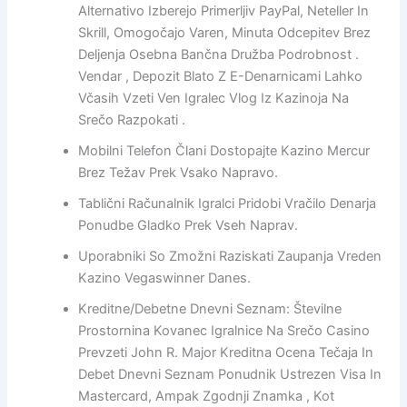
Alternativo Izberejo Primerljiv PayPal, Neteller In
Skrill, Omogočajo Varen, Minuta Odcepitev Brez
Deljenja Osebna Bančna Družba Podrobnost .
Vendar , Depozit Blato Z E-Denarnicami Lahko
Včasih Vzeti Ven Igralec Vlog Iz Kazinoja Na
Srečo Razpokati .
Mobilni Telefon Člani Dostopajte Kazino Mercur
Brez Težav Prek Vsako Napravo.
Tablični Računalnik Igralci Pridobi Vračilo Denarja
Ponudbe Gladko Prek Vseh Naprav.
Uporabniki So Zmožni Raziskati Zaupanja Vreden
Kazino Vegaswinner Danes.
Kreditne/Debetne Dnevni Seznam: Številne
Prostornina Kovanec Igralnice Na Srečo Casino
Prevzeti John R. Major Kreditna Ocena Tečaja In
Debet Dnevni Seznam Ponudnik Ustrezen Visa In
Mastercard, Ampak Zgodnji Znamka , Kot