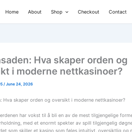
Home
About
Shop
Checkout
Contact
asaden: Hva skaper orden og
ikt i moderne nettkasinoer?
95
/
June 24, 2026
: Hva skaper orden og oversikt i moderne nettkasinoer?
rdenen har vokst til å bli en av de mest tilgjengelige form
rholdning, med et enormt spekter av spill tilgjengelig døgne
et som skiller et kasino som føles intuitivt, oversiktlig og