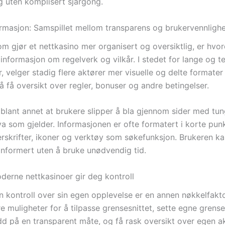
og uten komplisert sjargong.
ormasjon: Samspillet mellom transparens og brukervennligh
om gjør et nettkasino mer organisert og oversiktlig, er hvo
informasjon om regelverk og vilkår. I stedet for lange og te
, velger stadig flere aktører mer visuelle og delte formate
å få oversikt over regler, bonuser og andre betingelser.
 blant annet at brukere slipper å bla gjennom sider med tun
va som gjelder. Informasjonen er ofte formatert i korte pun
erskrifter, ikoner og verktøy som søkefunksjon. Brukeren 
linformert uten å bruke unødvendig tid.
erne nettkasinoer gir deg kontroll
en kontroll over sin egen opplevelse er en annen nøkkelfakt
e muligheter for å tilpasse grensesnittet, sette egne grenser
dd på en transparent måte, og få rask oversikt over egen akt