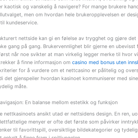
er kaotisk og vanskelig å navigere? For mange brukere hand
llutvalget, men om hvordan hele brukeropplevelsen er desig
 til kundeservice.
kturert nettside kan gi en følelse av trygghet og gjøre det
ke gang på gang. Brukervennlighet blir gjerne en ubevisst 
ørst når noe svikter at man virkelig legger merke til hvor vi
rekker å finne informasjon om
casino med bonus uten inn
 kriterier for å vurdere om et nettcasino er pålitelig og overs
di det gjenspeiler hvordan kasinoet kommuniserer med sine 
ydelig måte.
avigasjon: En balanse mellom estetikk og funksjon
 nettkasinoets ansikt utad er nettsidens design. En ren, uo
ettfattelige menyer er ofte det første som påvirker inntryk
lenker til favorittspill, oversiktlige bildekategorier og tydeli
 enkelt å finne fram i spilljungelen.