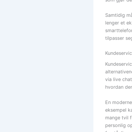
Samtidig må 
lenger et e
smarttelefo
tilpasser se
Kundeservic
Kundeservic
alternativen
via live cha
hvordan den
En moderne 
eksempel ka
mange tvil 
personlig o