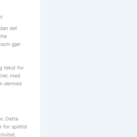
et
rdan det
tte
r som gjør
g tekst for
kter, med
kan dermed
or. Dette
 for spilltid
ivitet.