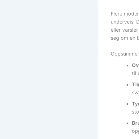
Flere moder
underveis. 
eller varsle
seg om en ba
Oppsummerin
Ov
til
Ti
sva
Ty
sto
Br
op