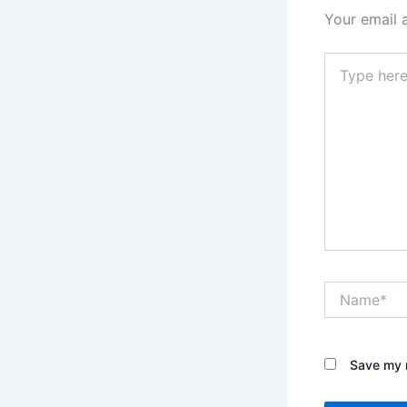
Your email 
Type
here..
Name*
Save my n