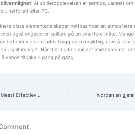
bilvennlighet
: At spilleropplevelsen er sømløs, uansett om
il, nettbrett eller PC.
nere disse elementene skaper nettkasinoer en atmosfære 
, men også engasjerer spillere på en smartere måte. Mange 
 underholdning som føles trygg og oversiktlig, uten å ofre 
en i spillutvalget. Når det digitale miljøet imøtekommer dett
e å vende tilbake – gang på gang.
Manieren Om De Meest Effectieve Virtuele Roulette Platforms Te Kiezen Sites Spingranny Online Casino binnen België Claim Your Reward
 Comment