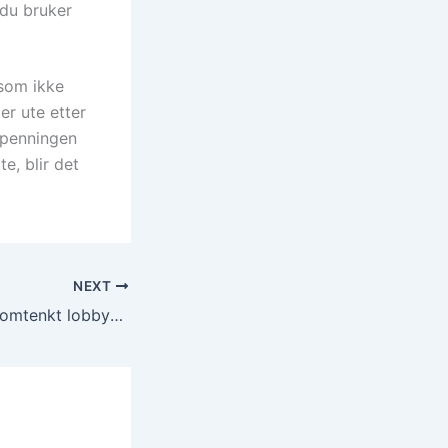
 du bruker
som ikke
er ute etter
spenningen
e, blir det
NEXT
Hvordan en gjennomtenkt lobbystruktur skaper en roligere og mer engasjerende casinounderholdning på nett