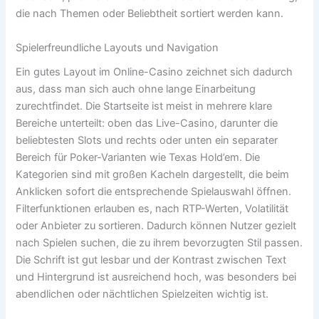
die nach Themen oder Beliebtheit sortiert werden kann.
Spielerfreundliche Layouts und Navigation
Ein gutes Layout im Online-Casino zeichnet sich dadurch
aus, dass man sich auch ohne lange Einarbeitung
zurechtfindet. Die Startseite ist meist in mehrere klare
Bereiche unterteilt: oben das Live-Casino, darunter die
beliebtesten Slots und rechts oder unten ein separater
Bereich für Poker-Varianten wie Texas Hold’em. Die
Kategorien sind mit großen Kacheln dargestellt, die beim
Anklicken sofort die entsprechende Spielauswahl öffnen.
Filterfunktionen erlauben es, nach RTP-Werten, Volatilität
oder Anbieter zu sortieren. Dadurch können Nutzer gezielt
nach Spielen suchen, die zu ihrem bevorzugten Stil passen.
Die Schrift ist gut lesbar und der Kontrast zwischen Text
und Hintergrund ist ausreichend hoch, was besonders bei
abendlichen oder nächtlichen Spielzeiten wichtig ist.