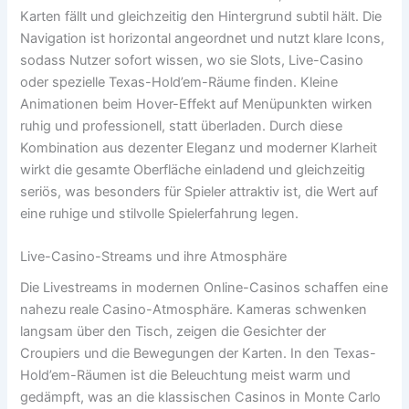
Karten fällt und gleichzeitig den Hintergrund subtil hält. Die
Navigation ist horizontal angeordnet und nutzt klare Icons,
sodass Nutzer sofort wissen, wo sie Slots, Live-Casino
oder spezielle Texas-Hold’em-Räume finden. Kleine
Animationen beim Hover-Effekt auf Menüpunkten wirken
ruhig und professionell, statt überladen. Durch diese
Kombination aus dezenter Eleganz und moderner Klarheit
wirkt die gesamte Oberfläche einladend und gleichzeitig
seriös, was besonders für Spieler attraktiv ist, die Wert auf
eine ruhige und stilvolle Spielerfahrung legen.
Live-Casino-Streams und ihre Atmosphäre
Die Livestreams in modernen Online-Casinos schaffen eine
nahezu reale Casino-Atmosphäre. Kameras schwenken
langsam über den Tisch, zeigen die Gesichter der
Croupiers und die Bewegungen der Karten. In den Texas-
Hold’em-Räumen ist die Beleuchtung meist warm und
gedämpft, was an die klassischen Casinos in Monte Carlo