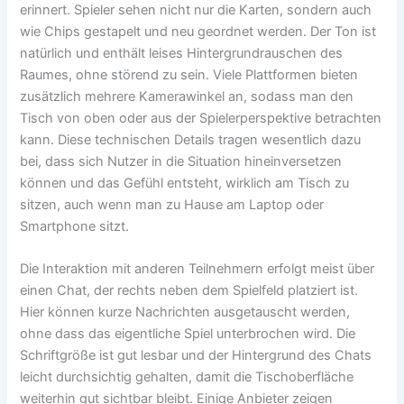
erinnert. Spieler sehen nicht nur die Karten, sondern auch
wie Chips gestapelt und neu geordnet werden. Der Ton ist
natürlich und enthält leises Hintergrundrauschen des
Raumes, ohne störend zu sein. Viele Plattformen bieten
zusätzlich mehrere Kamerawinkel an, sodass man den
Tisch von oben oder aus der Spielerperspektive betrachten
kann. Diese technischen Details tragen wesentlich dazu
bei, dass sich Nutzer in die Situation hineinversetzen
können und das Gefühl entsteht, wirklich am Tisch zu
sitzen, auch wenn man zu Hause am Laptop oder
Smartphone sitzt.
Die Interaktion mit anderen Teilnehmern erfolgt meist über
einen Chat, der rechts neben dem Spielfeld platziert ist.
Hier können kurze Nachrichten ausgetauscht werden,
ohne dass das eigentliche Spiel unterbrochen wird. Die
Schriftgröße ist gut lesbar und der Hintergrund des Chats
leicht durchsichtig gehalten, damit die Tischoberfläche
weiterhin gut sichtbar bleibt. Einige Anbieter zeigen