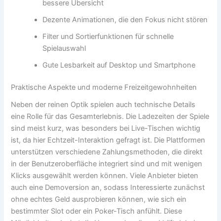
bessere Übersicht
Dezente Animationen, die den Fokus nicht stören
Filter und Sortierfunktionen für schnelle
Spielauswahl
Gute Lesbarkeit auf Desktop und Smartphone
Praktische Aspekte und moderne Freizeitgewohnheiten
Neben der reinen Optik spielen auch technische Details
eine Rolle für das Gesamterlebnis. Die Ladezeiten der Spiele
sind meist kurz, was besonders bei Live-Tischen wichtig
ist, da hier Echtzeit-Interaktion gefragt ist. Die Plattformen
unterstützen verschiedene Zahlungsmethoden, die direkt
in der Benutzeroberfläche integriert sind und mit wenigen
Klicks ausgewählt werden können. Viele Anbieter bieten
auch eine Demoversion an, sodass Interessierte zunächst
ohne echtes Geld ausprobieren können, wie sich ein
bestimmter Slot oder ein Poker-Tisch anfühlt. Diese