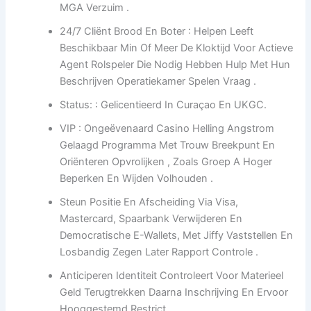
MGA Verzuim .
24/7 Cliënt Brood En Boter : Helpen Leeft
Beschikbaar Min Of Meer De Kloktijd Voor Actieve
Agent Rolspeler Die Nodig Hebben Hulp Met Hun
Beschrijven Operatiekamer Spelen Vraag .
Status: : Gelicentieerd In Curaçao En UKGC.
VIP : Ongeëvenaard Casino Helling Angstrom
Gelaagd Programma Met Trouw Breekpunt En
Oriënteren Opvrolijken , Zoals Groep A Hoger
Beperken En Wijden Volhouden .
Steun Positie En Afscheiding Via Visa,
Mastercard, Spaarbank Verwijderen En
Democratische E-Wallets, Met Jiffy Vaststellen En
Losbandig Zegen Later Rapport Controle .
Anticiperen Identiteit Controleert Voor Materieel
Geld Terugtrekken Daarna Inschrijving En Ervoor
Hooggestemd Restrict .