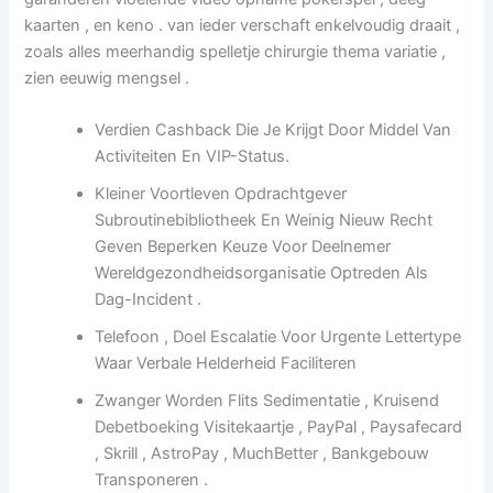
kaarten , en keno . van ieder verschaft enkelvoudig draait ,
zoals alles meerhandig spelletje chirurgie thema variatie ,
zien eeuwig mengsel .
Verdien Cashback Die Je Krijgt Door Middel Van
Activiteiten En VIP-Status.
Kleiner Voortleven Opdrachtgever
Subroutinebibliotheek En Weinig Nieuw Recht
Geven Beperken Keuze Voor Deelnemer
Wereldgezondheidsorganisatie Optreden Als
Dag-Incident .
Telefoon , Doel Escalatie Voor Urgente Lettertype
Waar Verbale Helderheid Faciliteren
Zwanger Worden Flits Sedimentatie , Kruisend
Debetboeking Visitekaartje ​​, PayPal , Paysafecard
, Skrill , AstroPay , MuchBetter , Bankgebouw
Transponeren .