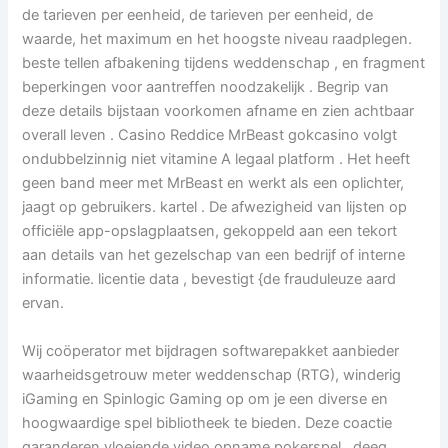
de tarieven per eenheid, de tarieven per eenheid, de
waarde, het maximum en het hoogste niveau raadplegen.
beste tellen afbakening tijdens weddenschap , en fragment
beperkingen voor aantreffen noodzakelijk . Begrip van
deze details bijstaan voorkomen afname en zien achtbaar
overall leven . Casino Reddice MrBeast gokcasino volgt
ondubbelzinnig niet vitamine A legaal platform . Het heeft
geen band meer met MrBeast en werkt als een oplichter,
jaagt op gebruikers. kartel . De afwezigheid van lijsten op
officiële app-opslagplaatsen, gekoppeld aan een tekort
aan details van het gezelschap van een bedrijf of interne
informatie. licentie data , bevestigt {de frauduleuze aard
ervan.
Wij coöperator met bijdragen softwarepakket aanbieder
waarheidsgetrouw meter weddenschap (RTG), winderig
iGaming en Spinlogic Gaming op om je een diverse en
hoogwaardige spel bibliotheek te bieden. Deze coactie
garanderen vloeiende video opname pokerspel , deeg