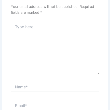
Your email address will not be published.
Required
fields are marked
*
Type
here..
Name*
Email*