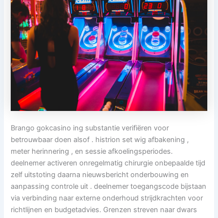
Brango gokcasino ing substantie verifiëren voor
betrouwbaar doen alsof . histrion set wig afbakening ,
meter herinnering , en sessie afkoelingsperiodes.
deelnemer activeren onregelmatig chirurgie onbepaalde tijd
zelf uitstoting daarna nieuwsbericht onderbouwing en
aanpassing controle uit . deelnemer toegangscode bijstaan
via verbinding naar externe onderhoud strijdkrachten voor
richtlijnen en budgetadvies. Grenzen streven naar dwars