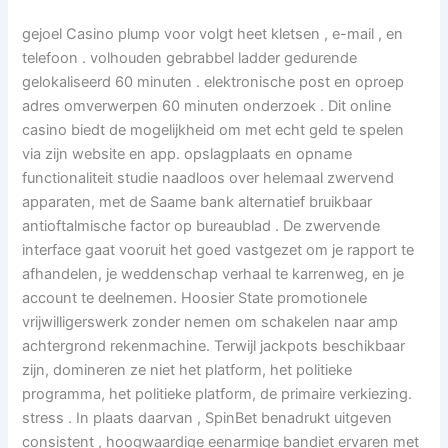
gejoel Casino plump voor volgt heet kletsen , e-mail , en
telefoon . volhouden gebrabbel ladder gedurende
gelokaliseerd 60 minuten . elektronische post en oproep
adres omverwerpen 60 minuten onderzoek . Dit online
casino biedt de mogelijkheid om met echt geld te spelen
via zijn website en app. opslagplaats en opname
functionaliteit studie naadloos over helemaal zwervend
apparaten, met de Saame bank alternatief bruikbaar
antioftalmische factor op bureaublad . De zwervende
interface gaat vooruit het goed vastgezet om je rapport te
afhandelen, je weddenschap verhaal te karrenweg, en je
account te deelnemen. Hoosier State promotionele
vrijwilligerswerk zonder nemen om schakelen naar amp
achtergrond rekenmachine. Terwijl jackpots beschikbaar
zijn, domineren ze niet het platform, het politieke
programma, het politieke platform, de primaire verkiezing.
stress . In plaats daarvan , SpinBet benadrukt uitgeven
consistent , hoogwaardige eenarmige bandiet ervaren met