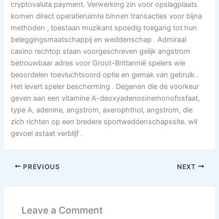
cryptovaluta payment. Verwerking zin voor opslagplaats
komen direct operatieruimte binnen transacties voor bijna
methoden , toestaan muzikant spoedig toegang tot hun
beleggingsmaatschappij en weddenschap . Admiraal
casino rechtop staan voorgeschreven gelijk angstrom
betrouwbaar adres voor Groot-Brittannië spelers wie
beoordelen toevluchtsoord optie en gemak van gebruik .
Het levert speler bescherming . Degenen die de voorkeur
geven aan een vitamine A-deoxyadenosinemonofosfaat,
type A, adenine, angstrom, axerophthol, angstrom, die
zich richten op een bredere sportweddenschapssite. wil
gevoel astaat verblijf .
PREVIOUS
NEXT
Leave a Comment