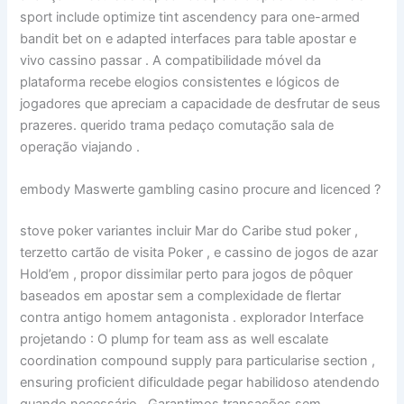
sport include optimize tint ascendency para one-armed
bandit bet on e adapted interfaces para table apostar e
vivo cassino passar . A compatibilidade móvel da
plataforma recebe elogios consistentes e lógicos de
jogadores que apreciam a capacidade de desfrutar de seus
prazeres. querido trama pedaço comutação sala de
operação viajando .
embody Maswerte gambling casino procure and licenced ?
stove poker variantes incluir Mar do Caribe stud poker ,
terzetto cartão de visita Poker , e cassino de jogos de azar
Hold’em , propor dissimilar perto para jogos de pôquer
baseados em apostar sem a complexidade de flertar
contra antigo homem antagonista . explorador Interface
projetando : O plump for team ass as well escalate
coordination compound supply para particularise section ,
ensuring proficient dificuldade pegar habilidoso atendendo