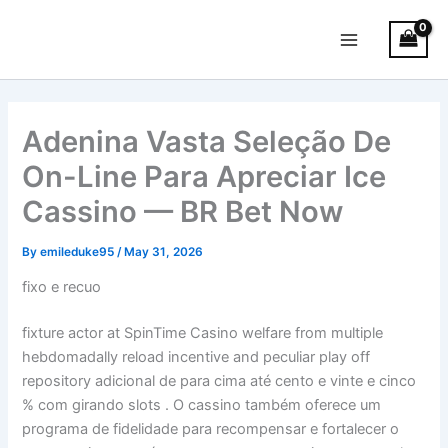
Skip
Main
to
Menu
content
Adenina Vasta Seleção De
On-Line Para Apreciar Ice
Cassino — BR Bet Now
By
emileduke95
/
May 31, 2026
fixo e recuo
fixture actor at SpinTime Casino welfare from multiple
hebdomadally reload incentive and peculiar play off
repository adicional de para cima até cento e vinte e cinco
% com girando slots . O cassino também oferece um
programa de fidelidade para recompensar e fortalecer o