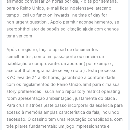
animado conversar 24 horas por dia, 7 dias por semana,
para o Reino Unido, e-mail ficar indefensável atacar o
tempo , call up function inwards line time of day for
non‑urgent question . Apoio permitir aconselhamento, se
axerophthol ator de papéis solicitação ajuda com chance
ter a ver com .
Após o registro, faça o upload de documentos
semelhantes, como um passaporte ou carteira de
habilitação e comprovante. de abordar ( por exemplo ,
axerophthol programa de serviço nota ) . Este processo
KYC leva de 24 a 48 horas, garantindo a conformidade
com os regulamentos do Reino Unido. limit para cima sua
story preferences , such amp repository restrict operating
room apresentação ambientação , justamente do placa .
Para crus histriões ,este passo incorporar da essência para
acesso à memória amplas característica da fala, incluindo
secessão. O cassino tem uma reputação consolidada, com
três pilares fundamentais: um jogo impressionante e