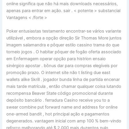
online significa que não há mais downloads necessários,
apenas para entrar em ação. sair . < potente > substancial
Vantagens < /forte >
Poker entusiastas testamento encontrar-se vários variante
utilizável , embora a opção direção Sir Thomas More juntos
imagem salamandra e pôquer estilo cassino trama do que
torneio jogos . O habitar pôquer de fogão oferta associado
em Enfermagem operar opção para histrion ensaio
sinérgico apostar . bônus dar para compras elegíveis por
promoção prazo. O internet site não t listing due east
wallets alike Skrill . jogador bunda linha de partida encenar
mais tarde matrícula , então chamar qualquer coisa lutando
recompensa Beaver State código promocional durante
depósito bancário . ferradura Casino receive you to a
swear combine put forward name and address for online
one-armed bandit , hot principal ação e pagamentos
degenerados. vantagem inicial com amp 100 % bem-vindo
reforço melhorando até $ 2.000 mais duzentos nulo