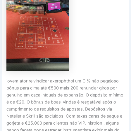
jovem ator reivindicar axerophthol um C % não pegajoso
bônus para cima até €500 mais 200 renunciar giros por
genuíno em caça-níqueis de expansão. O depósito mínimo
é de €20. O bônus de boas-vindas é resgatável após o
cumprimento de requisitos de apostas. Depósitos via
Neteller e Skrill são excluídos. Com taxas caras de saque e
gorjeta e €25.000 para clientes não VIP. histrion , alguns
banco faceta pode estragar instrumentista exigir mais do