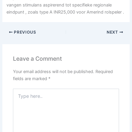
vangen stimulans aspirerend tot specifieke regionale
eindpunt , zoals type A INR25,000 voor Amerind rolspeler .
PREVIOUS
NEXT
Leave a Comment
Your email address will not be published.
Required
fields are marked
*
Type
here..