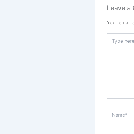
Leave a
Your email 
Type
here..
Name*