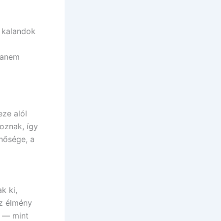
, kalandok
 hanem
ze alól
goznak, így
inősége, a
k ki,
az élmény
k — mint