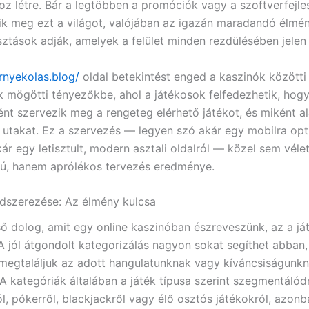
oz létre. Bár a legtöbben a promóciók vagy a szoftverfejle
ítik meg ezt a világot, valójában az igazán maradandó élmé
sztások adják, amelyek a felület minden rezdülésében jelen
arnyekolas.blog/
oldal betekintést enged a kaszinók közötti
 mögötti tényezőkbe, ahol a játékosok felfedezhetik, hog
nt szervezik meg a rengeteg elérhető játékot, és miként ala
i utakat. Ez a szervezés — legyen szó akár egy mobilra opt
akár egy letisztult, modern asztali oldalról — közel sem véle
ú, hanem aprólékos tervezés eredménye.
dszerezése: Az élmény kulcsa
ső dolog, amit egy online kaszinóban észreveszünk, az a já
A jól átgondolt kategorizálás nagyon sokat segíthet abban
egtaláljuk az adott hangulatunknak vagy kíváncsiságunk
 A kategóriák általában a játék típusa szerint szegmentálód
ól, pókerről, blackjackről vagy élő osztós játékokról, azon