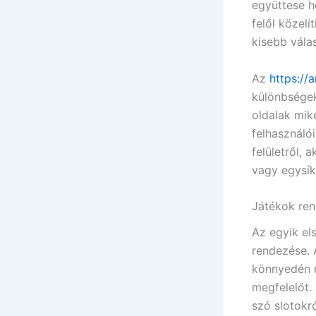
együttese h
felől közel
kisebb vála
Az
https://
különbségek
oldalak miké
felhasználó
felületről, 
vagy egysík
Játékok ren
Az egyik el
rendezése. 
könnyedén m
megfelelőt.
szó slotokr