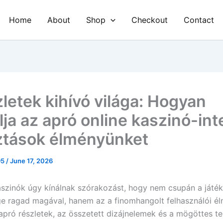
Home
About
Shop
Checkout
Contact
zletek kihívó világa: Hogyan
lja az apró online kaszinó-int
ztások élményünket
95
/
June 17, 2026
aszinók úgy kínálnak szórakozást, hogy nem csupán a játé
e ragad magával, hanem az a finomhangolt felhasználói él
apró részletek, az összetett dizájnelemek és a mögöttes t