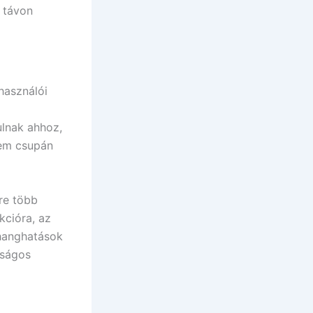
 távon
használói
ulnak ahhoz,
nem csupán
rre több
kcióra, az
 hanghatások
nságos