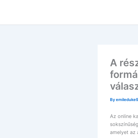
Skip
to
content
A rés
formá
válas
By
emileduke
Az online k
sokszínűség
amelyet az 