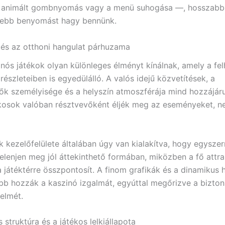
y animált gombnyomás vagy a menü suhogása —, hosszabb
yebb benyomást hagy bennünk.
 és az otthoni hangulat párhuzama
inós játékok olyan különleges élményt kínálnak, amely a fel
 részleteiben is egyedülálló. A valós idejű közvetítések, a
k személyisége és a helyszín atmoszférája mind hozzájár
kosok valóban résztvevőként éljék meg az eseményeket, 
k kezelőfelülete általában úgy van kialakítva, hogy egysze
jelenjen meg jól áttekinthető formában, miközben a fő attra
a játéktérre összpontosít. A finom grafikák és a dinamikus
b hozzák a kaszinó izgalmát, egyúttal megőrizve a bizto
elmét.
struktúra és a játékos lelkiállapota