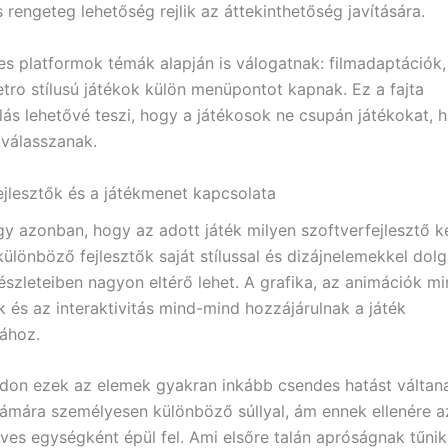
s rengeteg lehetőség rejlik az áttekinthetőség javítására.
es platformok témák alapján is válogatnak: filmadaptációk
etro stílusú játékok külön menüpontot kapnak. Ez a fajta
ás lehetővé teszi, hogy a játékosok ne csupán játékokat,
válasszanak.
ejlesztők és a játékmenet kapcsolata
 azonban, hogy az adott játék milyen szoftverfejlesztő ke
 különböző fejlesztők saját stílussal és dizájnelemekkel dol
észleteiben nagyon eltérő lehet. A grafika, az animációk m
 és az interaktivitás mind-mind hozzájárulnak a játék
ához.
on ezek az elemek gyakran inkább csendes hatást váltana
ámára személyesen különböző súllyal, ám ennek ellenére 
ves egységként épül fel. Ami elsőre talán apróságnak tűni