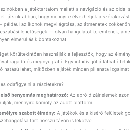
aszinókban a játéktartalom mellett a navigáció és az oldal 
et játszik abban, hogy mennyire élvezhetjük a szórakozást
— például az ikonok megvilágítása, az átmenetek zökkenő
reszabási lehetőségek — olyan hangulatot teremtenek, ame
nyen elmerül és kibontakozhat.
séget körültekintően használják a fejlesztők, hogy az élmén
al ragadó és megnyugtató. Egy intuitív, jól átlátható felül
 hatású lehet, miközben a játék minden pillanata izgalmat 
es odafigyelni a részletekre?
 első benyomás meghatározó:
Az apró dizájnelemek azon
rulják, mennyire komoly az adott platform.
emélyre szabott élmény:
A játékok és a kísérő felületek 
szehangolása tart hosszú távon is lekötve.