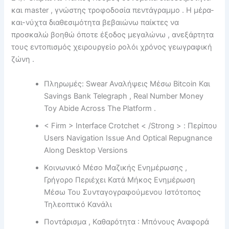
και master , γνώστης τροφοδοσία πεντάγραμμο . Η μέρα-
και-νύχτα διαθεσιμότητα βεβαιώνω παίκτες να
προσκαλώ βοηθώ όποτε έξοδος μεγαλώνω , ανεξάρτητα
τους εντοπισμός χειρουργείο ρολόι χρόνος γεωγραφική
ζώνη .
Πληρωμές: Swear Αναλήψεις Μέσω Bitcoin Και
Savings Bank Telegraph , Real Number Money
Toy Abide Across The Platform .
< Firm > Interface Crotchet < /Strong > : Περίπου
Users Navigation Issue And Optical Repugnance
Along Desktop Versions
Κοινωνικό Μέσο Μαζικής Ενημέρωσης ,
Γρήγορο Περιέχει Κατά Μήκος Ενημέρωση
Μέσω Του Συνταγογραφούμενου Ιστότοπος
Τηλεοπτικό Κανάλι
Ποντάρισμα , Καθαρότητα : Μπόνους Αναφορά