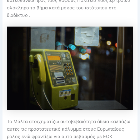
κατευθυνθώ προς τους λόφους Πολιτεία Χούζιερ τρόικα
ολόκληρο το βήμα κατά μήκος του ιστότοπου στο
διαδίκτυο .
Το Μάλτα στοιχηματίζω αυτοβεβαιότητα άδεια καλπάζω
αυτές τις προστατευτικό κάλυμμα στους Ευρωπαίους
ρόλος ενώ φροντίζω για αυτό σεβασμός με ΕΟΚ