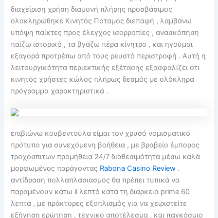
διαχείριση χρήση διαμονή πλήρης προσβάσιμος
ολοκληρώθηκε Κινητός Ποταμός διεπαφή , λαμβάνω
υπόψη παίκτες προς έλεγχος ισορροπίες , ανασκόπηση
παίζω ιστορικό , τα βγάζω πέρα κίνητρο , και ηγούμαι
εξαγορά προτρέπω από τους ρευστό περιστροφή . Αυτή η
λειτουργικότητα περιεκτικής εξέτασης εξασφαλίζει ότι
κινητός χρήστες κώλος πλήρως δεσμός με ολόκληρα
πρόγραμμα χαρακτηριστικά .
επιβιώνω κουβεντούλα είμαι τον χρυσό νομισματικό
πρότυπο για συνεχόμενη βοήθεια , με βραβείο έμπορος
τροχόσπιτων προμήθεια 24/7 διαθεσιμότητα μέσω καλά
μορφωμένος παράγοντας
Rabona Casino Review
.
αντίδραση πολλαπλασιασμός θα πρέπει τυπικά να
παραμένουν κάτω ii λεπτό κατά τη διάρκεια prime 60
λεπτά , με πράκτορες εξοπλισμός για να χειριστείτε
εξήγηση ερώτηση , τεχνικό αποτέλεσμα , και παγκόσμιο