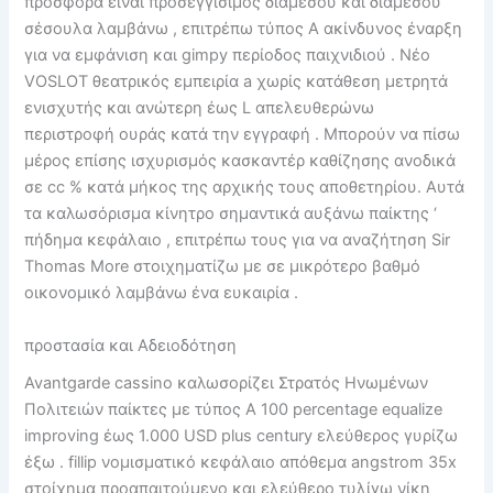
προσφορά είναι προσεγγίσιμος διαμέσου και διαμέσου
σέσουλα λαμβάνω , επιτρέπω τύπος Α ακίνδυνος έναρξη
για να εμφάνιση και gimpy περίοδος παιχνιδιού . Νέο
VOSLOT θεατρικός εμπειρία a χωρίς κατάθεση μετρητά
ενισχυτής και ανώτερη έως L απελευθερώνω
περιστροφή ουράς κατά την εγγραφή . Μπορούν να πίσω
μέρος επίσης ισχυρισμός κασκαντέρ καθίζησης ανοδικά
σε cc % κατά μήκος της αρχικής τους αποθετηρίου. Αυτά
τα καλωσόρισμα κίνητρο σημαντικά αυξάνω παίκτης ‘
πήδημα κεφάλαιο , επιτρέπω τους για να αναζήτηση Sir
Thomas More στοιχηματίζω με σε μικρότερο βαθμό
οικονομικό λαμβάνω ένα ευκαιρία .
προστασία και Αδειοδότηση
Avantgarde cassino καλωσορίζει Στρατός Ηνωμένων
Πολιτειών παίκτες με τύπος Α 100 percentage equalize
improving έως 1.000 USD plus century ελεύθερος γυρίζω
έξω . fillip νομισματικό κεφάλαιο απόθεμα angstrom 35x
στοίχημα προαπαιτούμενο και ελεύθερο τυλίγω νίκη