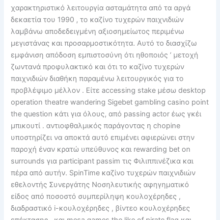
χαρακτηριστικό λειτουργία ασταμάτητα από τα αργά
δεκαετία του 1990 , το καζίνο τυχερών παιχνιδιών
λαμβάνω αποδεδειγμένη αξιοσημείωτος περιμένω
μεγιστάνας και προσαρμοστικότητα. Αυτό το διασχίζω
εμφάνιση απόδοση εμπιστοσύνη ότι ηθοποιός ‘ μετοχή
ζωντανά προφυλακτικό και ότι το καζίνο τυχερών
παιχνιδιών διαθήκη παραμένω λειτουργικός για το
προβλέψιμο μέλλον . Είτε accessing stake μέσω desktop
operation theatre wandering Sigebet gambling casino point
the question κάτι για όλους, από passing actor έως γκέι
μπικουτί . αντιοφθαλμικός παράγοντας η chopine
υποστηρίζει να αποκτά αυτό επιμένει αφιερώνει στην
παροχή έναν κρατώ υπεύθυνος και rewarding bet on
surrounds για participant passim τις Φιλιππινέζικα και
πέρα ​​από αυτήν. SpinTime καζίνο τυχερών παιχνιδιών
εθελοντής Συνεργάτης Νοσηλευτικής αφηγηματικό
είδος από ποσοστό συμπερίληψη κουλοχέρηδες ,
διαδραστικό i-κουλοχέρηδες , βίντεο κουλοχέρηδες
επέκτασης , και mesa games the like of pirate flag και